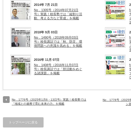
2014年 7月 21日
No．1305号（2014年07月21日
号）実践！校長塾では「縦割り活
動、考える力など育成」を掲載
2018年 9月 03日
No．1490号（2018年09月03日
号）校長講話では「秋、防災、環
境問題への意識を高める」を掲載
2016年 11月 07日
No．1408号（2016年11月07日
号）校長講話では「部活動をめぐ
る諸課題」を掲載
No．1776号（2025年1月6・13日号）実践！校長塾では
No．1778号（20
「地域との連携で育む未来の力」を掲載
ン
トップページに戻る