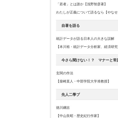
「若者」とは誰か【浅野智彦著】
わたしが正義について語るなら【やなせ
自著を語る
統計データが語る日本人の大きな誤解
【本川裕・統計データ分析家、経済研究
今さら聞けない！？ マナーと常
玄関の作法
【柴崎直人・中部学院大学准教授】
先人二學ブ
徳川綱吉
【中山良昭・歴史紀行作家】