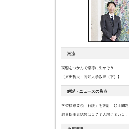
潮流
実態をつかんで指導に生かそう
【原田哲夫・高知大学教授（下）】
解説・ニュースの焦点
学習指導要領「解説」を改訂―領土問題
教員採用者総数は１７７人増え３万１，