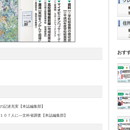
おす
の記述充実【本誌編集部】
１０７人に―文科省調査【本誌編集部】