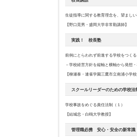
校長講話
生徒指導に関する教育理念を、望ましい
【野口晃男・盛岡大学非常勤講師】
実践！ 校長塾
前例にとらわれず前進する学校をつくる
－学校経営方針を縦軸と横軸から発想・
【柳瀬泰・連雀学園三鷹市立南浦小学校
スクールリーダーのための学校法
学校事故をめぐる責任法制（１）
【結城忠・白鴎大学教授】
管理職必携 安心・安全の新常識