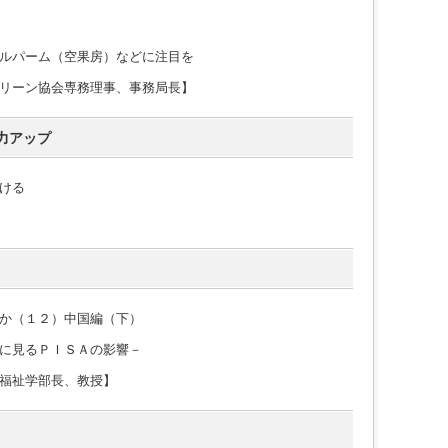
ルパーム（空果房）などに注目を
リーン協会専務理事、事務局長】
力アップ
ける
】
か（１２）中国編（下）
に見るＰＩＳＡの影響－
福祉学部長、教授】