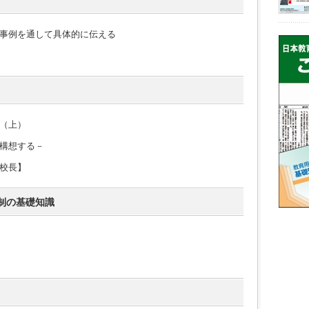
事例を通して具体的に伝える
（上）
構想する－
校長】
制の基礎知識