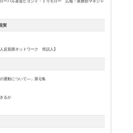
ローバル基金ビヨンド・トゥモロー 広報・業務部マネジャ
現実
人反貧困ネットワーク 世話人】
の運動について―」第Ｑ集
生きるか