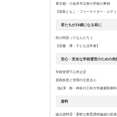
東京都・小金井市立南小学校の事例
【長島ともこ・フリーライター・エディ
君たちが18歳になる前に
性の同意ってなんだろう
【安藤 博・子ども法学者】
安心・安全な学校運営のための危
学校管理下心停止②
原因疾患と管理の注意点㊤
【鮎澤 衛・神奈川工科大学健康医療科
資料
論点資料③「柔軟な教育課程編成の促進