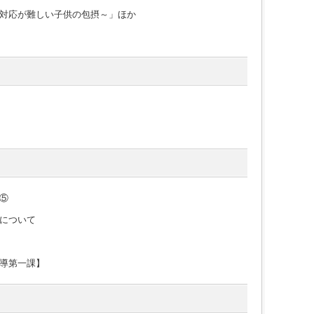
対応が難しい子供の包摂～」ほか
⑤
について
導第一課】