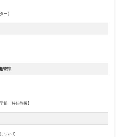
ター】
機管理
学部 特任教授】
について