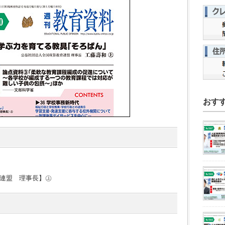
おす
連盟 理事長】㊤