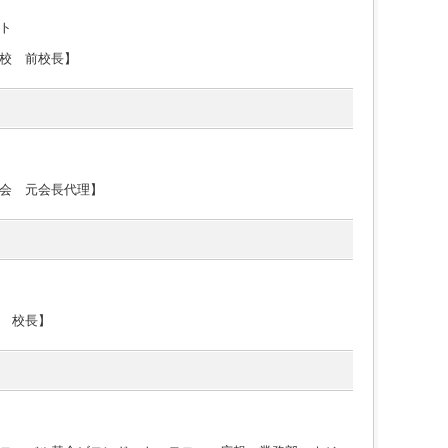
ト
校 前校長】
会 元会長代理】
 校長】