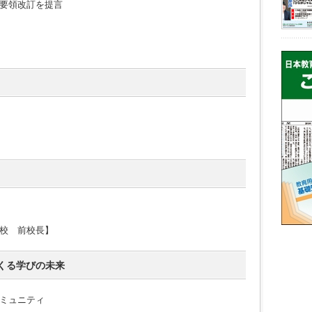
要領改訂を提言
校 前校長】
くる学びの未来
ミュニティ