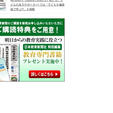
No.1843号（2026年7月6日号）私たち、子
どもの全力サポーター! では「子どもを偏差
値で呼ぶ!?」を掲載