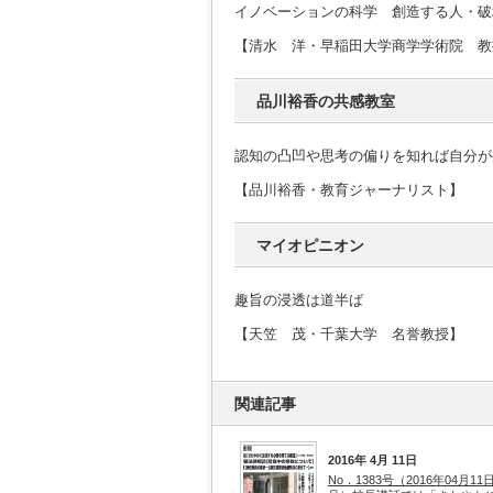
イノベーションの科学 創造する人・破
【清水 洋・早稲田大学商学学術院 教
品川裕香の共感教室
認知の凸凹や思考の偏りを知れば自分が
【品川裕香・教育ジャーナリスト】
マイオピニオン
趣旨の浸透は道半ば
【天笠 茂・千葉大学 名誉教授】
関連記事
2016年 4月 11日
No．1383号（2016年04月11