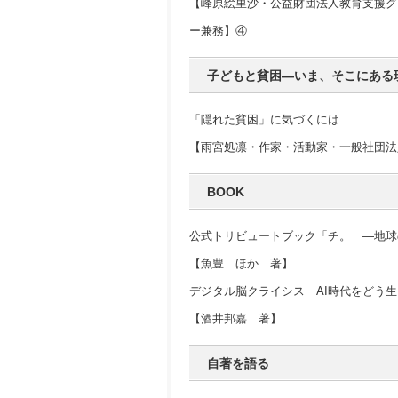
【峰原絵里沙・公益財団法人教育支援グ
ー兼務】④
子どもと貧困―いま、そこにある
「隠れた貧困」に気づくには
【雨宮処凛・作家・活動家・一般社団法
BOOK
公式トリビュートブック「チ。 ―地球
【魚豊 ほか 著】
デジタル脳クライシス AI時代をどう
【酒井邦嘉 著】
自著を語る