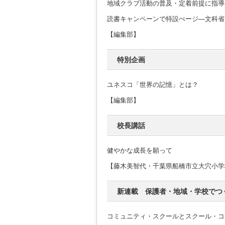
地域クラブ活動の普及・定着前提に指導
読書キャンペーンで特設ぺージ―文科省
【編集部】
特別企画
ユネスコ「世界の記憶」とは？
【編集部】
校長講話
健やかな成長を願って
【藤木美智代・千葉県船橋市立大穴小学
新連載 保護者・地域・学校でつ
コミュニティ・スクールとスクール・コ