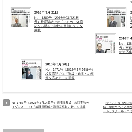
2016年 3月 21日
No．1380号（2016年03月21日
号）校長講話では「いじめ、体罰
のない明るい学校を目指して」を
掲載
2016年 
No．13
号）寄稿
の対応事
2018年 3月 26日
No．1471号（2018年3月26日号）
校長講話では「進級・進学への意
欲を高める」を掲載
No.1788号（2025年4月14日号）管理職養成 教頭実務ガ
No.1790号（20
イダンス では「教職員理解と職員室経営方針」を掲載
域・学校でつくる学
ールとスクール・コ