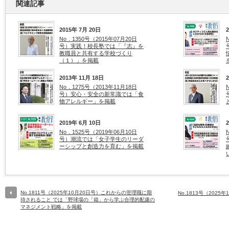
関連記事
2015年 7月 20日
No．1350号（2015年07月20日
号）実践！校長塾では「『志』を
教職員と共有する学校づくり
（１）」を掲載
2013年 11月 18日
No．1275号（2013年11月18日
号）安心・安全の新常識では「食
物アレルギー」を掲載
2019年 6月 10日
No．1525号（2019年06月10日
号）潮流では「女子学生のリーダ
ーシップと創造力を育む」を掲載
No.1811号（2025年10月20日号）これからの管理職に期
No.1813号（202
待されること では「野球場の「箱」から学ぶ合理的配慮の
マネジメント戦略」を掲載