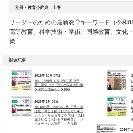
別冊・教育小辞典 上巻
リーダーのための最新教育キーワード（令和8
高等教育、科学技術・学術、国際教育、文化
策
関連記事
2019年 10月 07日
No．1539号（2019年10月07日
号）潮流では「魚への関心や知識
を深める機会を」を掲載
2026年 2月 09日
No.1825号（2026年2月9日号）新
連載 島しょ部におけるカリキュ
ラムづくりから考える では「人口
減少社会における学校教育と「パ
フォーマンス課題」」を掲載
2016年 