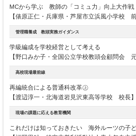
MCから学ぶ 教師の「コミュ力」向上大作戦
【俵原正仁・兵庫県・芦屋市立浜風小学校 
管理職養成 教頭実務ガイダンス
学級編成を学校経営として考える
【野口みか子・全国公立学校教頭会顧問会 
高校現場最前線
再編統合による普通科改革㊤
【渡辺淳一・北海道岩見沢東高等学校 校長
現場の課題に応える教育機関
これだけは知っておきたい 海外ルーツの子