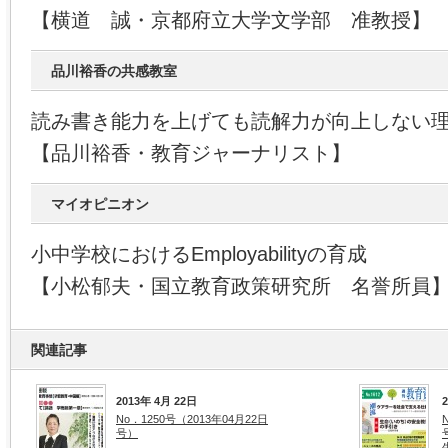
【横道 誠・京都府立大学文学部 准教授】
品川裕香の共感教室
読み書き能力を上げても読解力が向上しない
【品川裕香・教育ジャーナリスト】
マイオピニオン
小中学校におけるEmployabilityの育成
【小松郁夫・国立教育政策研究所 名誉所員
関連記事
2013年 4月 22日
No．1250号（2013年04月22日
号）