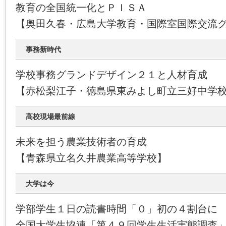
教育の全国統一化とＰＩＳＡ
【奥田久春・広島大学教育・国際室国際交流
事務新時代
学校事務グランドデザイン２１と人材育成
【赤松梨江子・徳島県東みよし町立三好中学
高校現場最前線
未来を担う農業技術者の育成
【青森県立名久井農業高等学校】
大学は今
学部学生１日の読書時間「０」初の４割台に
全国大学生協連「第４９回学生生活実態調査