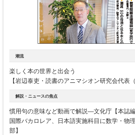
潮流
楽しく本の世界と出会う
【岩辺泰吏・読書のアニマシオン研究会代表
解説・ニュースの焦点
慣用句の意味など動画で解説―文化庁【本誌
国際バカロレア、日本語実施科目に数学・物
部】