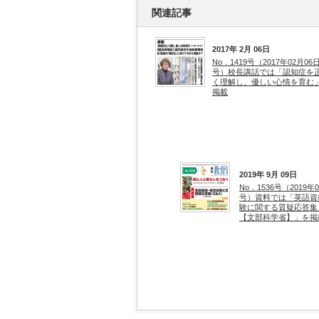
関連記事
2017年 2月 06日
No．1419号（2017年02月06
号）校長講話では「認知症を
く理解し、優しい心情を育む
掲載
2019年 9月 09日
No．1536号（2019年
号）資料では「英語資
験に関する質疑応答集
【文部科学省】」を掲