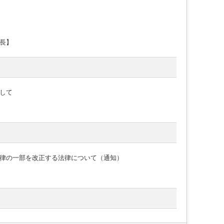
長】
して
律の一部を改正する法律について（通知）