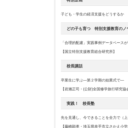
特別企画
子ども・学生の経済支援をどうするか
どの子も育つ 特別支援教育のノ
「合理的配慮」実践事例データベースが
【国立特別支援教育総合研究所】
校長講話
卒業生に学ぶ―第２学期の始業式で―
【岩瀨正司・(公財)全国修学旅行研究協
実践！ 校長塾
先を見通し、今できることを全力で（上
【藤崎顕孝・埼玉県幸手市立さかえ小学