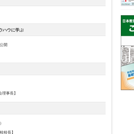
ウハウに学ぶ
公開
会理事長】
）
校校長】