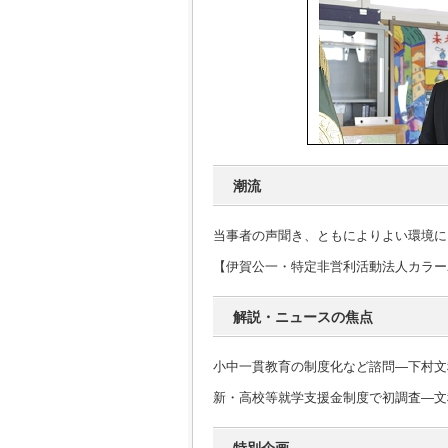
潮流
当事者の声聞き、ともによりよい環境に
【伊賀公一・特定非営利活動法人カラー
解説・ニュースの焦点
小中一貫教育の制度化など諮問―下村文
新・高校等就学支援金制度で初調査―文