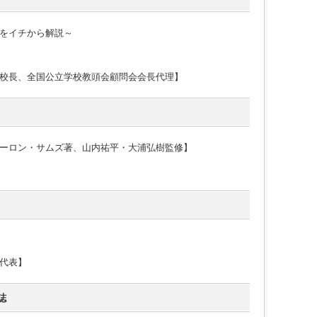
をイチから解説～
校長、全国公立学校教頭会顧問会会長代理】
ーロン・サムズ著、山内祐平・大浦弘樹監修】
代表】
誌