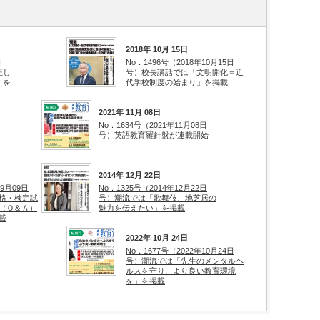
2018年 10月 15日
日
No．1496号（2018年10月15日
正し
号）校長講話では「文明開化＝近
」を
代学校制度の始まり」を掲載
2021年 11月 08日
No．1634号（2021年11月08日
号）英語教育羅針盤が連載開始
2014年 12月 22日
09月09日
No．1325号（2014年12月22日
格・検定試
号）潮流では「歌舞伎、地芝居の
（Ｑ＆Ａ）
魅力を伝えたい」を掲載
載
2022年 10月 24日
No．1677号（2022年10月24日
号）潮流では「先生のメンタルヘ
ルスを守り、より良い教育環境
を」を掲載