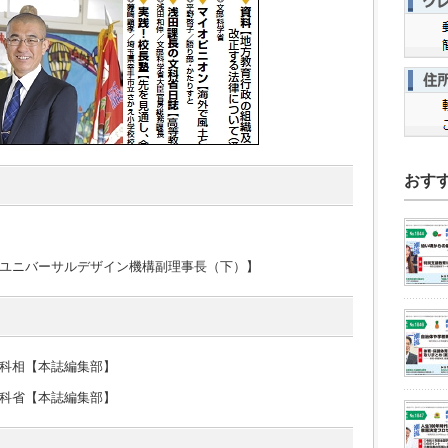
おす
ユニバーサルデザイン機構副理事長（下）】
科相【本誌編集部】
科省【本誌編集部】