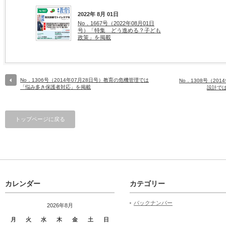
2022年 8月 01日
No．1667号（2022年08月01日
号）「特集 どう進める？子ども
政策」を掲載
No．1306号（2014年07月28日号）教育の危機管理では
No．1308号（20
「悩み多き保護者対応」を掲載
設計で
トップページに戻る
カレンダー
カテゴリー
バックナンバー
2026年8月
月
火
水
木
金
土
日