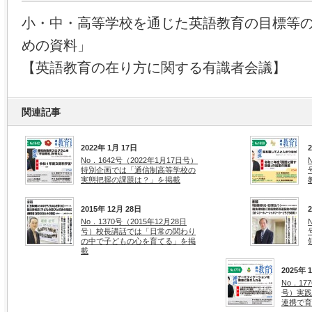
小・中・高等学校を通じた英語教育の目標等
めの資料」
【英語教育の在り方に関する有識者会議】
関連記事
2022年 1月 17日
No．1642号（2022年1月17日号）
特別企画では「通信制高等学校の
実態把握の課題は？」を掲載
2015年 12月 28日
No．1370号（2015年12月28日
号）校長講話では「日常の関わり
の中で子どもの心を育てる」を掲
載
2025年 
No．17
号）実践
連携で育