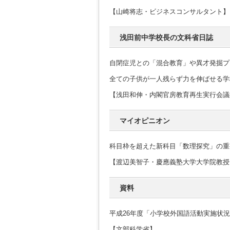
【山崎将志・ビジネスコンサルタント】
浅田前中学校長の文科省日誌
自閉症児との「混合教育」や異才発掘プ
全ての子供が一人残らず力を伸ばせる学
【浅田和伸・内閣官房教育再生実行会議
マイオピニオン
科目枠を超えた新科目「数理探究」の重
【渡辺美智子・慶應義塾大学大学院教授
資料
平成26年度「小学校外国語活動実施状
【文部科学省】