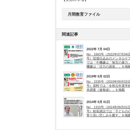
月間教育ファイル
関連記事
2022年 7月 04日
No．1663号（2022年07月04
号）現場仕込みのメンタルケ
では「不機嫌は「無言の暴力
機嫌は「活力の源泉」」を掲
2019年 9月 02日
No．1535号（2019年09月02
号）資料では「令和元年度学
本調査（速報値）」を掲載
2014年 9月 01日
No．1310号（2014年09月01
号）校長講話では「子どもの
寄り添い悲しみを癒す」を掲