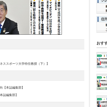
おす
ネススポーツ大学特任教授（下）】
向【本誌編集部】
本誌編集部】