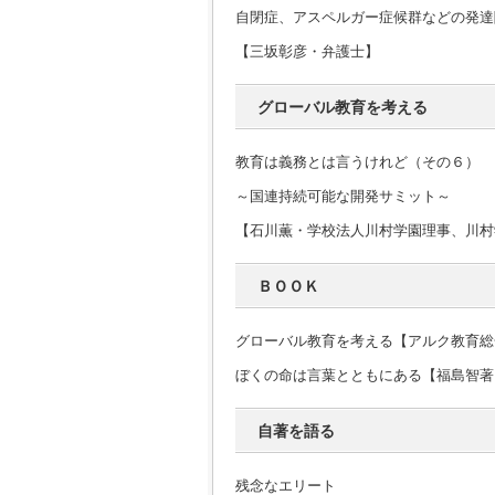
自閉症、アスペルガー症候群などの発達
【三坂彰彦・弁護士】
グローバル教育を考える
教育は義務とは言うけれど（その６）
～国連持続可能な開発サミット～
【石川薫・学校法人川村学園理事、川村
ＢＯＯＫ
グローバル教育を考える【アルク教育総
ぼくの命は言葉とともにある【福島智著
自著を語る
残念なエリート