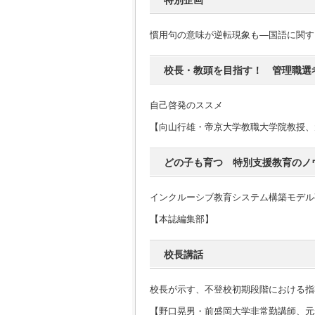
特別企画
慣用句の意味が逆転現象も―国語に関す
校長・教頭を目指す！ 管理職選
自己啓発のススメ
【向山行雄・帝京大学教職大学院教授、
どの子も育つ 特別支援教育のノ
インクルーシブ教育システム構築モデル
【本誌編集部】
校長講話
校長が示す、不登校初期段階における指
【野口晃男・前盛岡大学非常勤講師、元