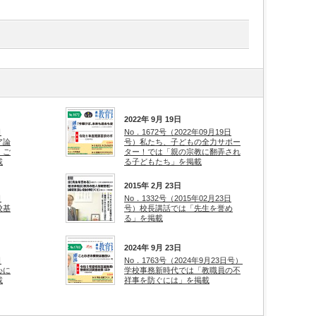
2022年 9月 19日
日
No．1672号（2022年09月19日
ア論
号）私たち、子どもの全力サポー
」ご
ター！では「親の宗教に翻弄され
載
る子どもたち」を掲載
2015年 2月 23日
日
No．1332号（2015年02月23日
校基
号）校長講話では「先生を誉め
る」を掲載
2024年 9月 23日
日
No．1763号（2024年9月23日号）
心に
学校事務新時代では「教職員の不
載
祥事を防ぐには」を掲載