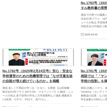
No.1783号（
タル教科書の実
潮流 IT分野での職
式会社SEプラス e&
ュースの焦点 学習指
学校安全の中核担う教
2025.03.03
No.1782号（2025年2月24日号）安心・安全な
No.1781号（2
学校運営のための危機管理では「なぜ児童生徒
相談では「「ヤ
の自殺が増え続けているのか」を掲載
学校の役割」を
潮流 楽しくIT用語が学べる「かるた」を開発 【山田裕輔・
潮流 読書にハマり、
株式会社SEプラス e&TS Div・マネージャー】㊤ 解説・ニュ
Yondemy（ヨンデ
ースの焦点 多子世帯の学生に大学授業料など減免 裸眼視力
務教諭の設置」など給
1.0未満、小37％、中61％、高71％に…
学生徒数が1969人に