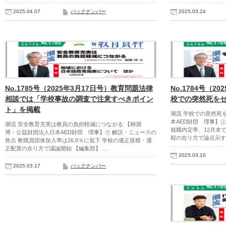
2025.04.07
バックナンバー
2025.03.24
No.1785号（2025年3月17日号）教育問題法律
No.1784号（2
相談では「学校事故の調査で注意すべきポイン
校での突然死を
ト」を掲載
潮流 学校での突然死
本AED財団 理事】
潮流 安全教育充実は教員の負担軽減につながる 【桐淵
就職内定率、12月末で
博・公益財団法人日本AED財団 理事】㊦ 解説・ニュースの
程の在り方で論点示す
焦点 教職員団体加入率は26.8％に低下 学校の適正規模・適
正配置の在り方で議論開始 【編集部】 …
2025.03.10
2025.03.17
バックナンバー