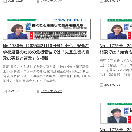
2025.02.24
バックナンバー
2025.02.17
No.1780号（2025年2月10日号）安心・安全な
No．1779号（
学校運営のための危機管理では「児童生徒の自
相談では「給食
殺の実態と背景」を掲載
潮流 文字を通してな
士】㊤ 解説・ニュー
潮流 書くことを通して自分を整える 【神永沙知・筆跡診断
い」を両立へ 203
士】㊦ 解説・ニュースの焦点 教育課程企画特別部会が初会
示す 【編集部】 特集
合 高等教育システム再構築で答申案 【編集部】 特別企画 科
学技術・学術審議会とは？ 【編集部…
2025.02.03
2025.02.10
バックナンバー
No．1778号（2