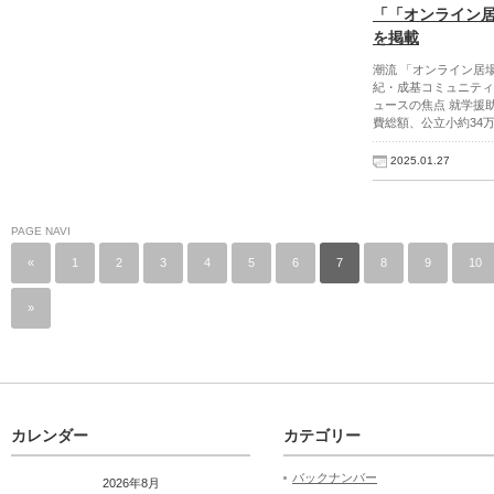
「「オンライン
を掲載
潮流 「オンライン居
紀・成基コミュニティ
ュースの焦点 就学援助
費総額、公立小約34万
2025.01.27
PAGE NAVI
«
1
2
3
4
5
6
7
8
9
10
»
カレンダー
カテゴリー
バックナンバー
2026年8月