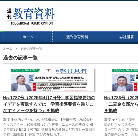
ホーム
週刊教育資料
会社概要
ホーム
過去の記事一覧
過去の記事一覧
No.1787号（2025年4月7日号）学習指導要領の
No.1786号（2
イデアを実践するでは「学習指導要領を乗りこ
「二宮金次郎か
なすイメージを持つ」を掲載
を掲載
潮流 主体的な学びにつながる機会に 【平田全広・株式会社
潮流 子どもの「夢中
キッズスター 代表取締役】㊦ 解説・ニュースの焦点 令和
式会社キッズスター 
７年度SSHに２９校内定 情報資産の分類など見直し―文部科
ローマ字のつづり方見
学省 【編集部】 特集 学びの多様化学…
査の結果公表で「たた