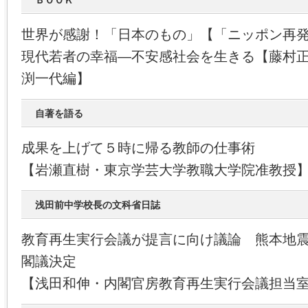
ＢＯＯＫ
世界が感謝！「日本のもの」【「ニッポン再
現代若者の幸福―不安感社会を生きる【藤村
渕一代編】
自著を語る
成果を上げて５時に帰る教師の仕事術
【岩瀬直樹・東京学芸大学教職大学院准教授
浅田前中学校長の文科省日誌
教育再生実行会議が提言に向け議論 熊本地
閣議決定
【浅田和伸・内閣官房教育再生実行会議担当