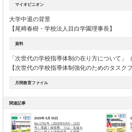
マイオピニオン
大学中退の背景
【尾﨑春樹・学校法人目白学園理事長】
資料
「次世代の学校指導体制の在り方について」
【次世代の学校指導体制強化のためのタスク
月間教育ファイル
関連記事
2025年 5月 05日
No.1791号（2025年5月5・12日
号）実践！校長塾 では「生徒を
中心に据えた学校経営」を掲載