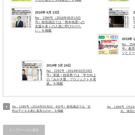
2016年 6月 13日
No．1390号（2016年06月13日
号）校長講話では「熊本地震への
支援を多くの人達に呼びかけた
い」を掲載
2019年 
No．15
号）教育
ツとドー
2014年 3月 24日
No．1291号（2014年03月24日
号）実践！校長塾では「学力向上
の『みがき愛』プロジェクトを実
践」を掲載
No．1386号（2016年05月02・9日号）校長講話では「女
No．1388号（20
性は子どもを産む道具なのか」を掲載
め、体罰
トップページに戻る