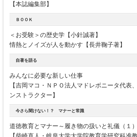
【本誌編集部】
ＢＯＯＫ
＜お受験＞の歴史学【小針誠著】
情熱とノイズが人を動かす【長井鞠子著】
自著を語る
みんなに必要な新しい仕事
【吉岡マコ・ＮＰＯ法人マドレボニータ代表
ンストラクター】
今さら聞けない！？ マナーと常識
道徳教育とマナー～履き物の扱いと礼儀（１
【柴崎直人・岐阜大学大学院教育学研究科准