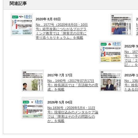
関連記事
2020年 8月 03日
No．1577号（2020年8月03・10日
号）経営改善につながるプログラ
ミング教育では「障害児の日常に
寄り添うカリキュラム」を掲載
2022年 
No．16
号）「学
では「２
記」」を
2017年 7月 17日
2015年 
No．1440号（2017年07月17日
No．13
号）校長講話では「言語能力の育
号）校長
成」を掲載
たある日
2026年 5月 04日
No.1836号（2026年5月4・11日
号）現場仕込みのメンタルケア論
では「障害はその子の問題なの
か」を掲載