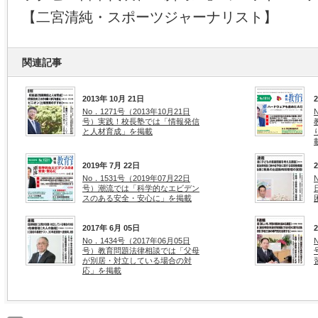
【二宮清純・スポーツジャーナリスト】
関連記事
2013年 10月 21日
No．1271号（2013年10月21日
号）実践！校長塾では「情報発信
と人材育成」を掲載
2019年 7月 22日
No．1531号（2019年07月22日
号）潮流では「科学的なエビデン
スのある安全・安心に」を掲載
2017年 6月 05日
No．1434号（2017年06月05日
号）教育問題法律相談では「父母
が別居・対立している場合の対
応」を掲載