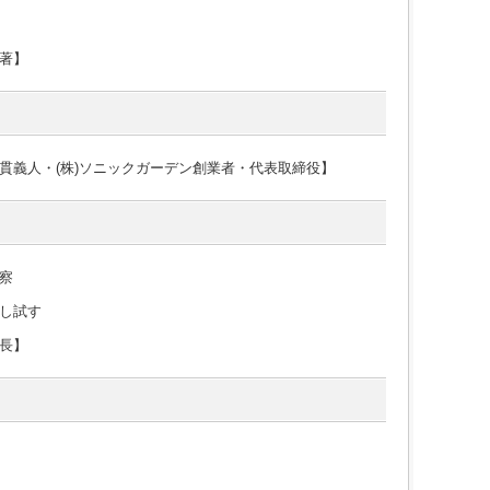
子著】
貫義人・(株)ソニックガーデン創業者・代表取締役】
察
し試す
長】