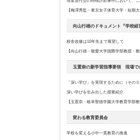
現金送付型の特殊詐欺事件において、二
【梅澤秀監・東京女子体育大学・短期大
向山行雄のドキュメント『学校経
校舎改修は10年先まで展望して
【向山行雄・敬愛大学国際学部教授・教
玉置崇の新学習指導要領 現場で
「深い学び」を実現するために（その５
深い学びを生み出した授業紹介
【玉置崇・岐阜聖徳学園大学教育学部教
変わる教育委員会
学校を変える小中一貫教育の推進