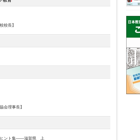
グ教育
校校長】
協会理事長】
ヒント集――滋賀県 上