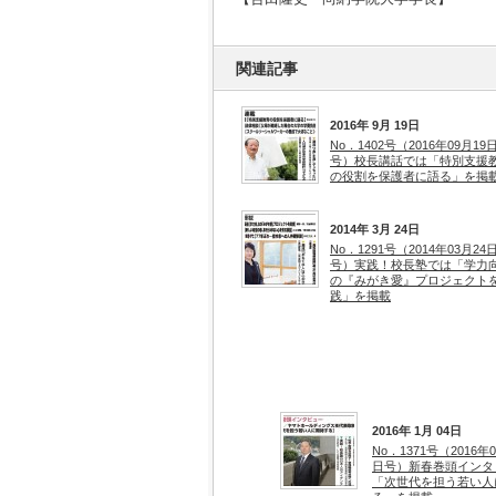
関連記事
2016年 9月 19日
No．1402号（2016年09月19
号）校長講話では「特別支援
の役割を保護者に語る」を掲
2014年 3月 24日
No．1291号（2014年03月24
号）実践！校長塾では「学力
の『みがき愛』プロジェクト
践」を掲載
2016年 1月 04日
No．1371号（2016年0
日号）新春巻頭インタ
「次世代を担う若い人