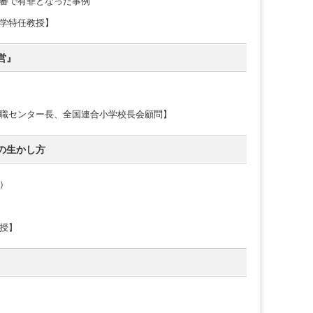
審で有罪となった事例
学特任教授】
営』
職センター長、全国連合小学校長会顧問】
の生かし方
）
授】