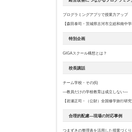
経営改善につながるプログラミン
プログラミングアプリで授業力アップ
【森田泰司・茨城県古河市立総和南中学
特別企画
GIGAスクール構想とは？
校長講話
チーム学校・その(6)
―教員だけの学校教育は成立しない―
【岩瀬正司・（公財）全国修学旅行研究
合理的配慮―現場の対応事例
つまずきの整理表を活用した授業づくり