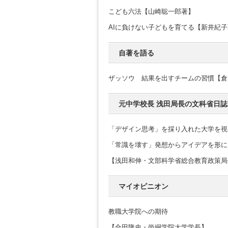
こども六法【山崎聡一郎著】
AIに負けない子どもを育てる【新井紀
自著を語る
ザッソウ 結果を出すチームの習慣【倉
元中学校長 浅田局長の文科省日誌
「デザイン思考」を採り入れた大学を視
「常識を壊す」発想からアイデアを形に
【浅田和伸・文部科学省総合教育政策局
マイオピニオン
教職大学院への期待
【合田隆史・尚絅学院大学学長】