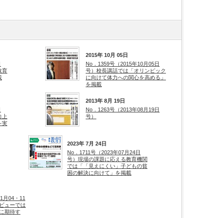
2015年 10月 05日
日
No．1359号（2015年10月05日
教育
号）校長講話では「オリンピック
載
に向けて体力への関心を高める」
を掲載
2013年 8月 19日
日
No．1263号（2013年08月19日
向上
号）
を実
2023年 7月 24日
No．1711号（2023年07月24日
号）現場の課題に応える教育機関
では「「見えにくい」子どもの貧
困の解決に向けて」を掲載
1月04・11
ビューでは
に期待す