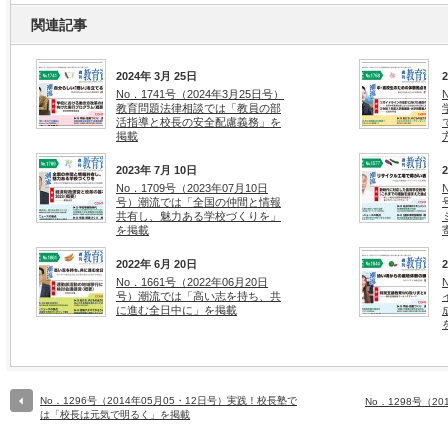
関連記事
2024年 3月 25日
No．1741号（2024年3月25日号）
教育問題法律相談では「教員の部
活指導と校長の安全配慮義務」を
掲載
2023年 7月 10日
No．1709号（2023年07月10日
号）潮流では「全国の仲間と情報
共有し、魅力ある学校づくりを」
を掲載
2022年 6月 20日
No．1661号（2022年06月20日
号）潮流では「高い志を持ち、共
に進む全日中に」を掲載
No．1296号（2014年05月05・12日号）実践！校長塾で
No．1298号（2
は「校長は元気で明るく」を掲載