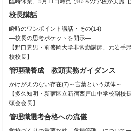
臨時休業、5月11日時点で86％の学校が実施
校長講話
瞬時のワンポイント講話・その(14)
―校長の思考ポケットを開示―
【野口晃男・前盛岡大学非常勤講師、元岩手
校校長】
管理職養成 教頭実務ガイダンス
かけがえのない存在(7)～言葉という媒体～
【多久知明・新宿区立新宿西戸山中学校副校
頭会会長】
管理職選考合格への流儀
学校づくりの重要な柱「危機管理」について