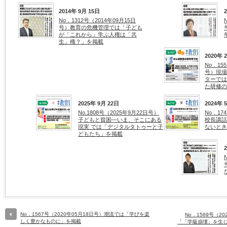
2014年 9月 15日
No．1312号（2014年09月15日
号）教育の危機管理では「子ども
が「これから」学ぶ人権は「共
生」権？」を掲載
2020年 
No．15
号）現場
ターでは
た研修の
2025年 9月 22日
2024年 
No.1808号（2025年9月22日号）
No．17
子どもと貧困―いま、そこにある
校長講話
現実 では「デジタルタトゥーと子
ないとき
どもたち」を掲載
No．1567号（2020年05月18日号）潮流では「学びを楽
No．1569号（2
しく豊かなものに」を掲載
「「学級崩壊」を生