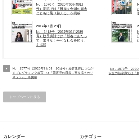
No．1570号（2020年06月08日
号）潮流では「難局を全国の同志
とともに乗り越える」を掲載
2017年 1月 23日
No．1418号（2017年01月23日
号）校長講話では「新春にあたっ
て、限りなく平和な社会を願う」
を掲載
No．1577号（2020年8月03・10日号）経営改善につなが
No．1579号（20
るプログラミング教育では「障害児の日常に寄り添うカリ
安全の新常識では「
キュラム」を掲載
トップページに戻る
カレンダー
カテゴリー