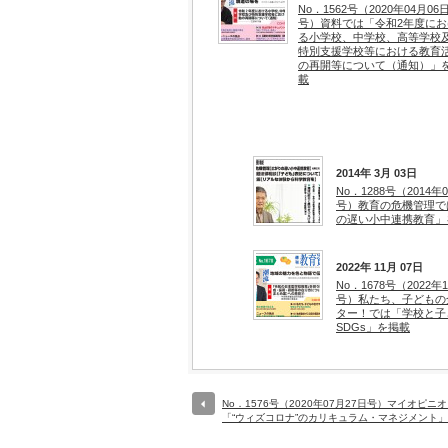
No．1562号（2020年04月06
号）資料では「令和2年度にお
る小学校、中学校、高等学校
特別支援学校等における教育
の再開等について（通知）」
載
2014年 3月 03日
No．1288号（2014年
号）教育の危機管理で
の遅い小中連携教育」
2022年 11月 07日
No．1678号（2022年
号）私たち、子どもの
ター！では「学校と子
SDGs」を掲載
No．1576号（2020年07月27日号）マイオピニ
「“ウィズコロナ”のカリキュラム・マネジメント