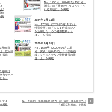
日
No．1755号（2024年7月15日号）
け
潮流では「社会からリスペクトさ
及び
れる高校に」を掲載
活動
を掲
2024年 3月 11日
No．1739号（2024年3月11日号）
特別企画では「１人１台端末など
を活用した「心の健康観察」と
は？」を掲載
2020年 6月 01日
03月03日
No．1569号（2020年06月01日
は「広がり
号）実践！校長塾では「「学級崩
を掲載
壊」を生じさせない学校経営の推
進 上」を掲載
11月07日
全力サポー
どもと
オンでは
No．1578号（2020年08月17日号）通信・議会質疑では
」を掲載
「感染症対策(1)」を掲載