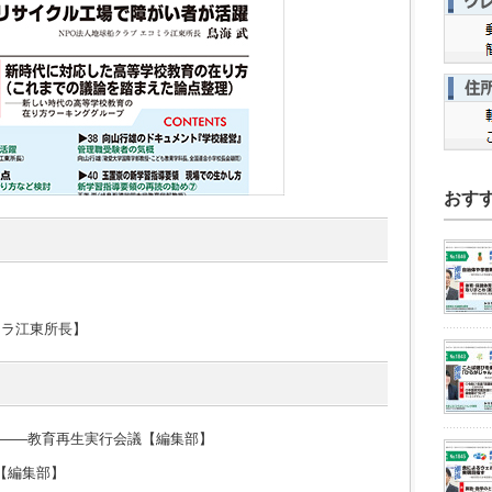
おす
ミラ江東所長】
――教育再生実行会議【編集部】
【編集部】