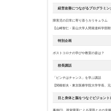
経営改善につながるプログラミン
障害児の日常に寄り添うカリキュラム
【山崎智仁・富山大学人間発達科学部附
特別企画
ポストコロナの学びや教室の姿は？
校長講話
「ピンチはチャンス」を学ぶ講話
【関根郁夫・東京医療学院大学学長、元
目と身体と脳をつなぐビジョント
事例(1) 視覚障害による課題とその克