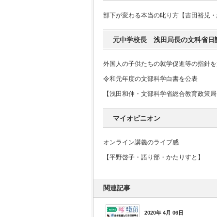
部下が変わる本当の叱り方【吉田裕児・
元中学校長 浅田局長の文科省日
外国人の子供たちの就学促進等の指針を
令和元年度の文部科学白書を公表
【浅田和伸・文部科学省総合教育政策局
マイオピニオン
オンライン講義のライブ感
【平野啓子・語り部・かたりすと】
関連記事
2020年 4月 06日