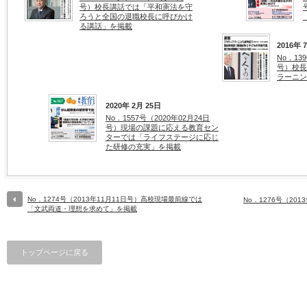
号）校長講話では「平和憲法を守
ろうと全国の退職校長に呼びかけ
る講話」を掲載
2016年 
No．13
号）校長
ラーニン
2020年 2月 25日
No．1557号（2020年02月24日
号）現場の課題に応える教育セン
ターでは「ライフステージに応じ
た研修の充実」を掲載
No．1274号（2013年11月11日号）高校現場最前線では
No．1276号（20
「文武両道・理想を求めて」を掲載
トップページに戻る