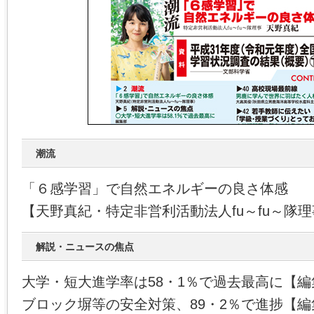
潮流
「６感学習」で自然エネルギーの良さ体感
【天野真紀・特定非営利活動法人fu～fu～隊
解説・ニュースの焦点
大学・短大進学率は58・1％で過去最高に【編
ブロック塀等の安全対策、89・2％で進捗【編