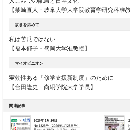
人ごみでの配慮と日本文化
【柴崎直人・岐阜大学大学院教育学研究科准
故きを温めて
私は苦瓜ではない
【福本郁子・盛岡大学准教授】
マイオピニオン
実効性ある「修学支援新制度」のために
【合田隆史・尚絅学院大学学長】
関連記事
2026年 1月 26日
No.1823号（2026年1月26日号）
君たちが18歳になる前に では