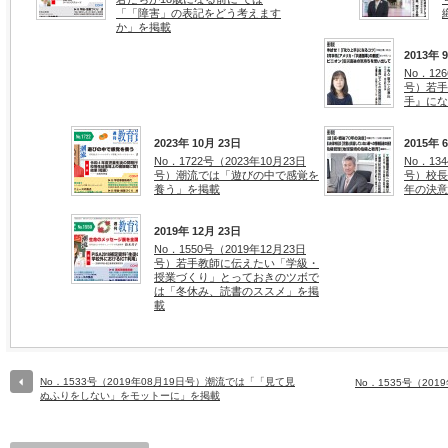
「「障害」の表記をどう考えます
か」を掲載
2013年 
No．12
号）若手
手』にな
2023年 10月 23日
2015年 
No．1722号（2023年10月23日
No．13
号）潮流では「遊びの中で感覚を
号）校長
養う」を掲載
年の決意
2019年 12月 23日
No．1550号（2019年12月23日
号）若手教師に伝えたい「学級・
授業づくり」とっておきのツボで
は「冬休み、読書のススメ」を掲
載
No．1533号（2019年08月19日号）潮流では「「見て見
No．1535号（20
ぬふりをしない」をモットーに」を掲載