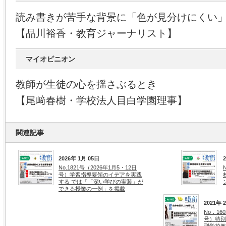
読み書きが苦手な背景に「色が見分けにくい
【品川裕香・教育ジャーナリスト】
マイオピニオン
教師が生徒の心を揺さぶるとき
【尾﨑春樹・学校法人目白学園理事】
関連記事
2026年 1月 05日
No.1821号（2026年1月5・12日
号）学習指導要領のイデアを実践
する では「「深い学びの実装」が
できる授業の一例」を掲載
2021年 
No．16
号）特別