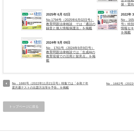
型学校教
保・質向
2025年 6月 02日
2022年 
No.1794号（2025年6月02日号）
No．16
教育問題法律相談 では「通話の
号）特別
録音と個人情報保護法」を掲載
情報セキ
を掲載
2024年 9月 09日
No．1761号（2024年9月9日号）
教育問題法律相談では「生成AIの
教育現場での活用と留意点」を掲
載
No．1680号（2022年11月21日号）特集では「令和７年
No．1682号（20
度共通テストの出題方法等を予告」を掲載
トップページに戻る