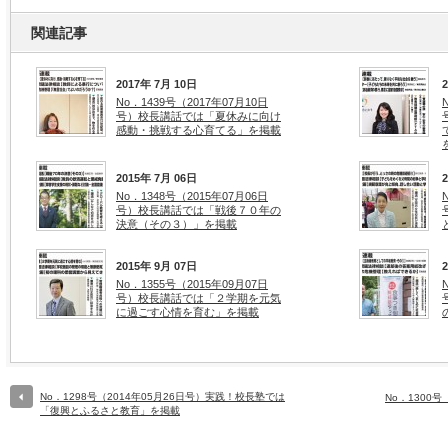
関連記事
2017年 7月 10日
No．1439号（2017年07月10日
号）校長講話では「夏休みに向け
感動・挑戦する心育てる」を掲載
2015年 7月 06日
No．1348号（2015年07月06日
号）校長講話では「戦後７０年の
決意（その３）」を掲載
2015年 9月 07日
No．1355号（2015年09月07日
号）校長講話では「２学期を元気
に過ごす心情を育む」を掲載
No．1298号（2014年05月26日号）実践！校長塾では
No．1300
「復興とふるさと教育」を掲載