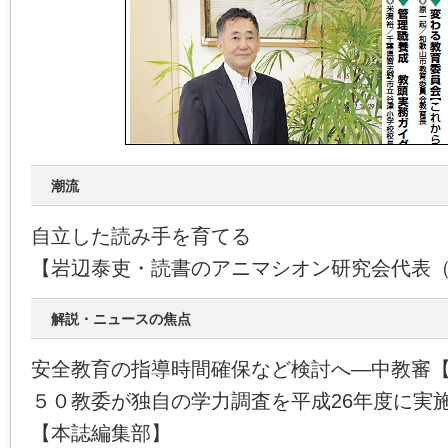
潮流
自立した読み手を育てる
【岩辺泰吏・読書のアニマシオン研究会代表
解説・ニュースの焦点
安全教育の指導時間確保など検討へ―中教審
５０教委が独自の学力調査を平成26年度に実
【本誌編集部】