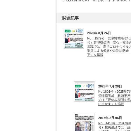
関連記事
2020年 8月 24日
No．1579号（2020年08月24
号）管理職必携 安心・安全
常識では「新型コロナウイル
染症による偏見や差別の防
下」を掲載
2025年 7月 28日
No.1801号（2025年
管理職養成 教頭実務
では「夏休み期間を学
に生かす」を掲載
2017年 2月 06日
No．1419号（2017年
号）校長講話では「認