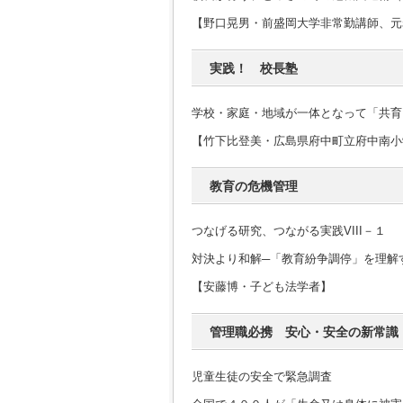
【野口晃男・前盛岡大学非常勤講師、元
実践！ 校長塾
学校・家庭・地域が一体となって「共育
【竹下比登美・広島県府中町立府中南小
教育の危機管理
つなげる研究、つながる実践VIII－１
対決より和解─「教育紛争調停」を理解
【安藤博・子ども法学者】
管理職必携 安心・安全の新常識
児童生徒の安全で緊急調査