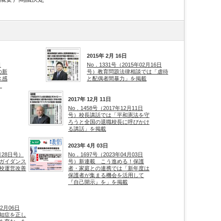
2015年 2月 16日
日
No．1331号（2015年02月16日
の新
号）教育問題法律相談では「虐待
ス感
と配偶者間暴力」を掲載
止
2017年 12月 11日
No．1458号（2017年12月11日
号）校長講話では「平和憲法を守
ろうと全国の退職校長に呼びかけ
る講話」を掲載
2023年 4月 03日
7月28日号）
No．1697号（2023年04月03日
ガイダンス
号）新連載 こう進める！保護
校運営改善
者・家庭との連携では「新年度は
保護者が集まる機会を活用して
『自己開示』を」を掲載
02月06日
知症を正し