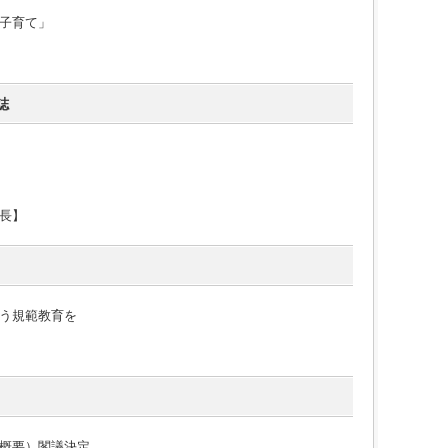
子育て」
誌
長】
う規範教育を
概要）閣議決定