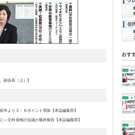
おす
、副会長（上）】
前年より３・８ポイント増加【本誌編集部】
に―文科省検討会議が最終報告【本誌編集部】