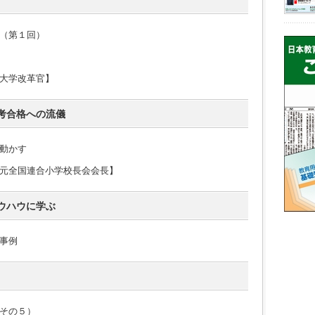
（第１回）
大学改革官】
考合格への流儀
動かす
元全国連合小学校長会会長】
ウハウに学ぶ
事例
その５）