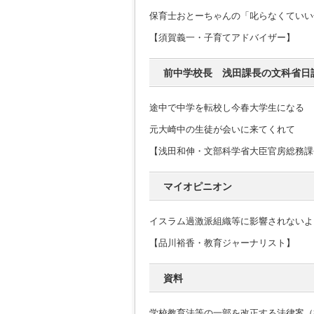
保育士おとーちゃんの「叱らなくていい
【須賀義一・子育てアドバイザー】
前中学校長 浅田課長の文科省日
途中で中学を転校し今春大学生になる
元大崎中の生徒が会いに来てくれて
【浅田和伸・文部科学省大臣官房総務課
マイオピニオン
イスラム過激派組織等に影響されないよ
【品川裕香・教育ジャーナリスト】
資料
学校教育法等の一部を改正する法律案（