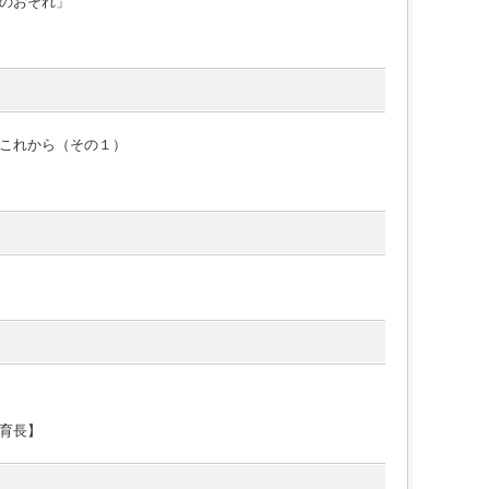
のおそれ」
これから（その１）
育長】