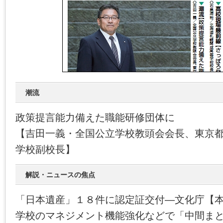
潮流
政策提言能力備えた職能研修団体に
【吉田一義・全国公立学校教頭会会長、東京
学校副校長】
解説・ニュースの焦点
「日本遺産」１８件に認定証交付―文化庁【
学校のマネジメント機能強化などで「中間ま