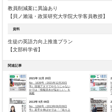
教員削減案に異論あり
【貝ノ瀨滋・政策研究大学院大学客員教授】
資料
生徒の英語力向上推進プラン
【文部科学省】
関連記事
2021年 12月 20日
No．1639号（2021年12月20日
号）現場アタマでやろうじゃない
かでは「情報洪水が悩ましい」を
掲載
2013年 9月 09日
No．1266号（2013年09月09日
号）若手を伸ばせでは「『叱り上