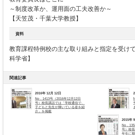
～制度改革か、運用面の工夫改善か～
【天笠茂・千葉大学教授】
資料
教育課程特例校の主な取り組みと指定を受け
科学省】
関連記事
2016年 12月 12日
No．1413号（2016年12月12日
号）校長講話では「学校通信で、
子どもと先生が輝いている姿を紹
介」を掲載
2015年 
No．13
号）校長
年生に期