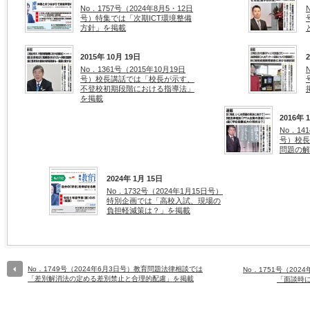
No．1757号（2024年8月5・12日
号）特集では「次期ICT環境整備
方針」を掲載
2015年 10月 19日
No．1361号（2015年10月19日
号）校長講話では「校長が示す、
不登校初期段階における指導法」
を掲載
2016年 
No．14
号）校長
問題の解
2024年 1月 15日
No．1732号（2024年1月15日号）
特別企画では「高校入試、現場の
負担軽減策は？」を掲載
No．1749号（2024年6月3日号）教育問題法律相談では
No．1751号（20
「差別解消法の定める差別禁止と合理的配慮」を掲載
「面談時