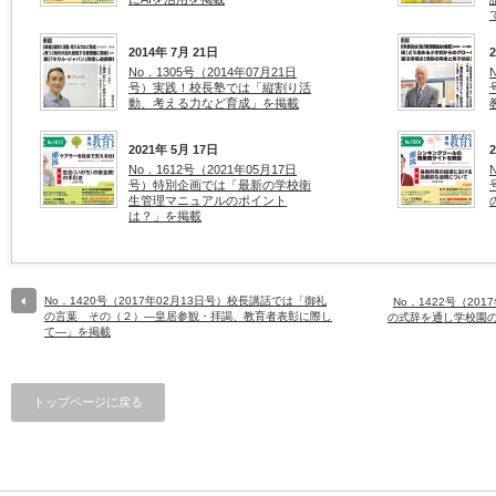
2014年 7月 21日
No．1305号（2014年07月21日
号）実践！校長塾では「縦割り活
動、考える力など育成」を掲載
2021年 5月 17日
No．1612号（2021年05月17日
号）特別企画では「最新の学校衛
生管理マニュアルのポイント
は？」を掲載
No．1420号（2017年02月13日号）校長講話では「御礼
No．1422号（20
の言葉 その（２）―皇居参観・拝謁、教育者表彰に際し
の式辞を通し学校園
て―」を掲載
トップページに戻る