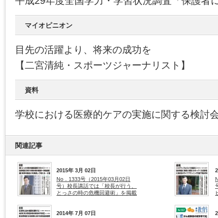
平成29年度全国学力・学習状況調査「保護者
マイオピニオン
目先の活躍より、将来の成功を
【二宮清純・スポーツジャーナリスト】
資料
学校における医療的ケアの実施に関する検討
関連記事
2015年 3月 02日
No．1333号（2015年03月02日
号）校長講話では「校長が行う、
とっさの時の危機回避術」を掲載
2014年 7月 07日