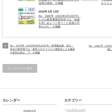
活用の現状」を掲載
ルメニュ
2022年 6月 13日
No．1660号（2022年6月13日号）
ヒロセ教育事案研究所では「他者
を苦しめようと思うこと自体が不
幸なのだ」を掲載
No．1579号（2020年08月24日号）管理職必携 安心・
No．1581号（20
安全の新常識では「新型コロナウイルス感染症による偏見
解
や差別の防止 下」を掲載
トップページに戻る
カレンダー
カテゴリー
バックナンバー
2026年8月