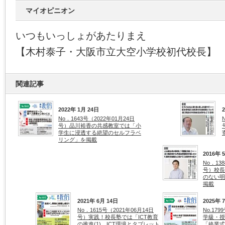
マイオピニオン
いつもいっしょがあたりまえ
【木村泰子・大阪市立大空小学校初代校長】
関連記事
2022年 1月 24日
No．1643号（2022年01月24日
号）品川裕香の共感教室では「小
学生に浸透する絶望のセルフラベ
リング」を掲載
2016年 
No．13
号）校長
のない明
掲載
2021年 6月 14日
2025年 
No．1615号（2021年06月14日
No.17
号）実践！校長塾では「ICT教育
学級・授
の推進(1) ICT環境とタブレット
「終業式