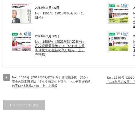
2013年 5月 06日
No．1251号（2013年05月06・13
日号）
2021年 3月 22日
No．1606号（2021年3月22日号）
高校現場最前線では「いちえふ最
寄り校での生徒の取り組み 上」
を掲載
No．1538号（2019年09月23日号）管理職必携 安心・
No．1540号（20
安全の新常識では「学生や就活生を狙う、マルチ商法勧誘
「134年目の改革～
の手口と対処法とは 上」を掲載
トップページに戻る