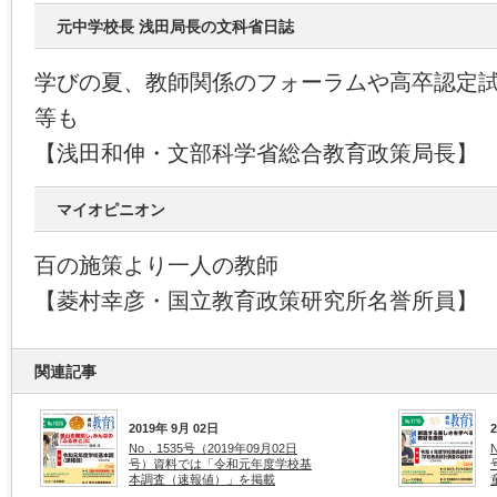
元中学校長 浅田局長の文科省日誌
学びの夏、教師関係のフォーラムや高卒認定試
等も
【浅田和伸・文部科学省総合教育政策局長】
マイオピニオン
百の施策より一人の教師
【菱村幸彦・国立教育政策研究所名誉所員】
関連記事
2019年 9月 02日
No．1535号（2019年09月02日
号）資料では「令和元年度学校基
本調査（速報値）」を掲載