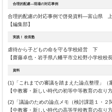
合理的配慮―現場の対応事例
合理的配慮の対応事例で啓発資料―富山県 
【編集部】
実践！ 校長塾
虐待から子どもの命を守る学校経営 下
【齋藤卓也・岩手県八幡平市立松野小学校校
資料
(1)「これまでの審議を踏まえた論点整理」（
【中教審・新しい時代の初等中等教育の在り
(2)「議論のための論点メモ（検討課題１・２
【中教審・新しい時代の高等学校教育の在り