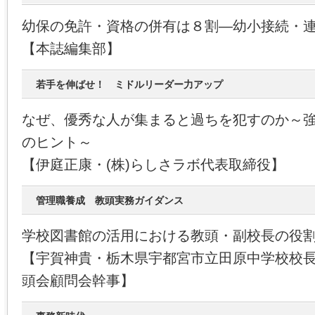
幼保の免許・資格の併有は８割―幼小接続・
【本誌編集部】
若手を伸ばせ！ ミドルリーダー力アップ
なぜ、優秀な人が集まると過ちを犯すのか～
のヒント～
【伊庭正康・(株)らしさラボ代表取締役】
管理職養成 教頭実務ガイダンス
学校図書館の活用における教頭・副校長の役
【宇賀神貴・栃木県宇都宮市立田原中学校校
頭会顧問会幹事】