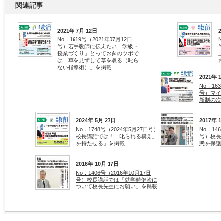
関連記事
2021年 7月 12日
No．1619号（2021年07月12日
号）若手教師に伝えたい「学級・
授業づくり」とっておきのツボで
は「草を見ずして草を取る（叱ら
ない指導術）」を掲載
2021年 
No．16
号）マイ
新制の次
2024年 5月 27日
2017年 
No．1748号（2024年5月27日号）
No．14
校長講話では「「叱られる構え」
号）校長
を持たせる」を掲載
態を保護
2016年 10月 17日
No．1406号（2016年10月17日
号）校長講話では「就学時健診に
ついて校長先生にお願い」を掲載