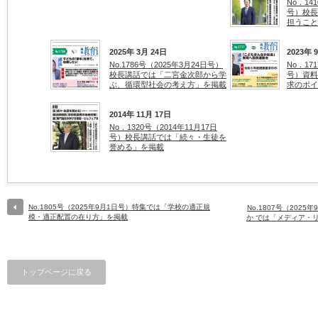
No．14
号）校長
担うこと
2025年 3月 24日
2023年 
No.1786号（2025年3月24日号）
No．17
校長講話では「二宮金次郎から学
号）資料
ぶ、循環型社会の考え方」を掲載
求のポイ
2014年 11月 17日
No．1320号（2014年11月17日
号）校長講話では「続々・生徒を
誉める」を掲載
No.1805号（2025年9月1日号）特集では「学校の適正規
No.1807号（202
模・適正配置の在り方」を掲載
か では「メディア・
トップページに戻る