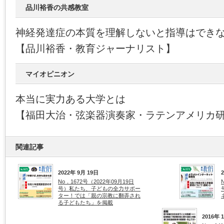
品川裕香の共感教室
神経発達症の本質を理解しないと指導はでき
【品川裕香・教育ジャーナリスト】
マイオピニオン
本当に実力ある大学とは
【福田大治・弦楽器演奏家・ラテンアメリカ
関連記事
2022年 9月 19日
No．1672号（2022年09月19日
号）私たち、子どもの全力サポー
ター！では「親の宗教に翻弄され
る子どもたち」を掲載
2016年 