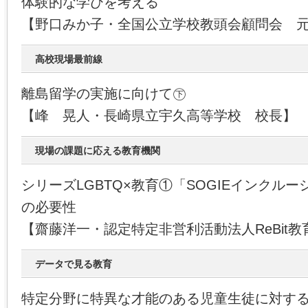
体験的な学びを考える
【野口みか子・全国公立学校教頭会顧問会 
高校現場最前線
離島留学の実施に向けて㊦
【峰 晃人・長崎県立宇久高等学校 校長】
現場の課題に応える教育機関
シリーズLGBTQ×教育①「SOGIEインクル
の必要性
【齋藤洋一・認定特定非営利活動法人ReBit
データで見る教育
特定分野に特異な才能のある児童生徒に対す