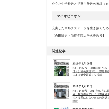
公立小中学校数と児童生徒数の推移（Ｈ
マイオピニオン
充実したマルチステージを生き抜くため
【合田隆史・尚絅学院大学名誉教授】
関連記事
2018年 8月 06日
No．1487号（2018年08月06・
日号）校長講話では「部活動
による健全育成」を掲載
2017年 9月 11日
No．1446号（2017年09月11
号）校長講話では「日本を戦
できる国にしないための講話
掲載