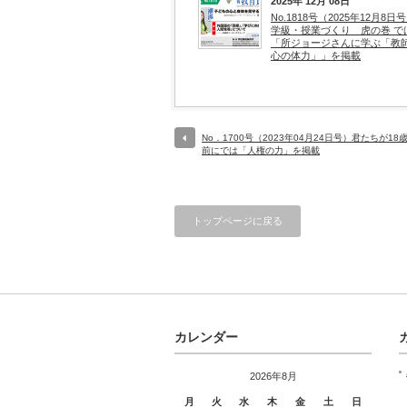
2025年 12月 08日
No.1818号（2025年12月8日
学級・授業づくり 虎の巻 で
「所ジョージさんに学ぶ「教
心の体力」」を掲載
No．1700号（2023年04月24日号）君たちが18
前にでは「人権の力」を掲載
トップページに戻る
カレンダー
2026年8月
月
火
水
木
金
土
日