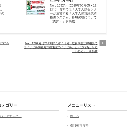
2019年 8月 05日
号）
No．1532号（2019年08月05・12
は
日号）資料では「大学入試センタ
師の
ーが運営する「大学入試英語成績
提供システム」参加試験について
（周知）」を掲載
歳になる
No．1702号（2023年05月15日号）教育問題法律相談で
は「いじめ防止対策推進法の『いじめ』と不法行為となる
『いじめ』」を掲載
カテゴリー
メニューリスト
バックナンバー
ホーム
週刊教育資料