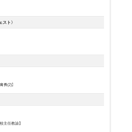
ェスト〉
長(2)】
校主任教諭】