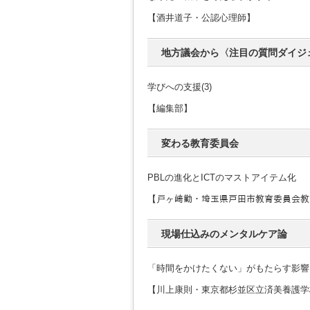
【酒井道子・公認心理師】
地方議会から〈注目の質問ダイジ
学びへの支援(3)
【編集部】
変わる教育委員会
PBLの進化とICTのマストアイテム化
【戸ヶ﨑勤・埼玉県戸田市教育委員会教育
現場仕込みのメンタルケア論
「時間をかけたくない」がもたらす影響
【川上康則・東京都杉並区立済美養護学