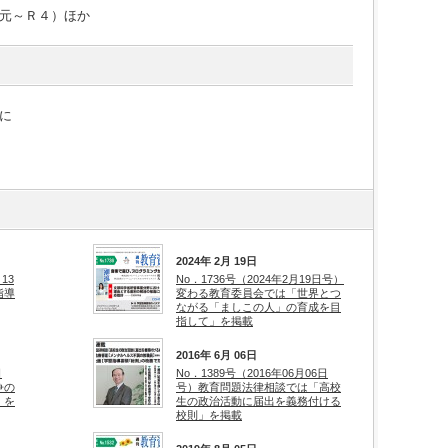
元～Ｒ４）ほか
に
2024年 2月 19日
13
No．1736号（2024年2月19日号）
指導
変わる教育委員会では「世界とつ
ながる「ましこの人」の育成を目
指して」を掲載
2016年 6月 06日
日
No．1389号（2016年06月06日
争の
号）教育問題法律相談では「高校
」を
生の政治活動に届出を義務付ける
校則」を掲載