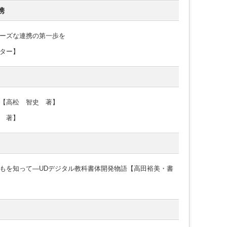
携
ーズな連携の第一歩を
ター】
【高松 智史 著】
 著】
もを知って―UDデジタル教科書体開発物語【高田裕美・書