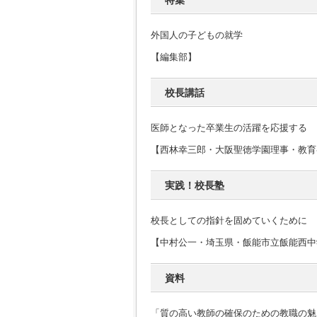
特集
外国人の子どもの就学
【編集部】
校長講話
医師となった卒業生の活躍を応援する
【西林幸三郎・大阪聖徳学園理事・教育
実践！校長塾
校長としての指針を固めていくために
【中村公一・埼玉県・飯能市立飯能西中
資料
「質の高い教師の確保のための教職の魅