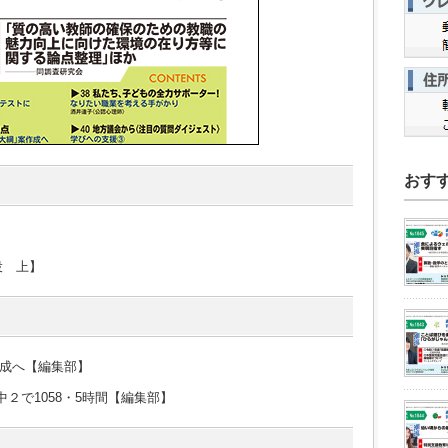
おす
役 上】
成へ【編集部】
中２で1058・5時間【編集部】