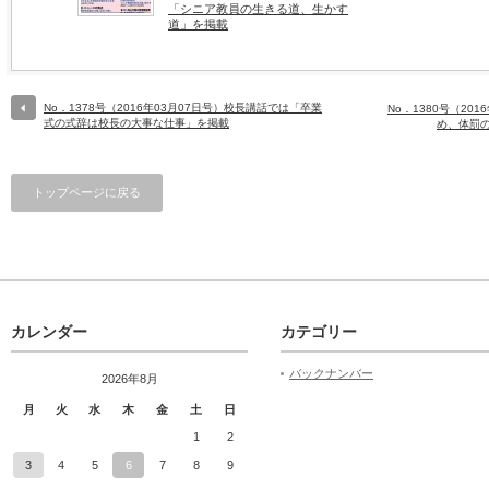
「シニア教員の生きる道、生かす
道」を掲載
No．1378号（2016年03月07日号）校長講話では「卒業
No．1380号（20
式の式辞は校長の大事な仕事」を掲載
め、体罰
トップページに戻る
カレンダー
カテゴリー
バックナンバー
2026年8月
月
火
水
木
金
土
日
1
2
3
4
5
6
7
8
9