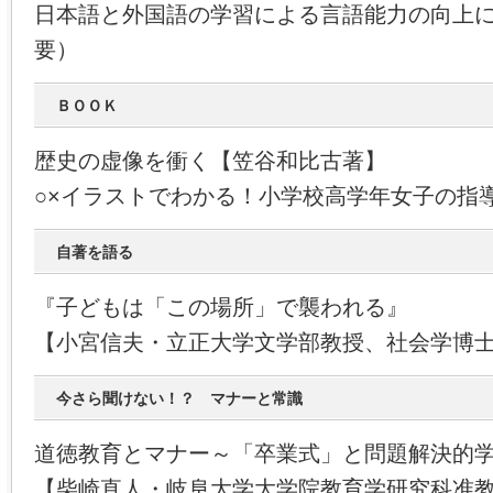
日本語と外国語の学習による言語能力の向上
要）
ＢＯＯＫ
歴史の虚像を衝く【笠谷和比古著】
○×イラストでわかる！小学校高学年女子の指
自著を語る
『子どもは「この場所」で襲われる』
【小宮信夫・立正大学文学部教授、社会学博
今さら聞けない！？ マナーと常識
道徳教育とマナー～「卒業式」と問題解決的
【柴崎直人・岐阜大学大学院教育学研究科准