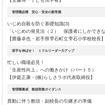
【安藤博・子ども法学者】
管理職必携 安心・安全の新常識
いじめ自殺を防ぐ基礎知識(3)
「いじめの発見法（２） 保護者にしかでき
【齋藤卓也・岩手県雫石町立雫石小学校校長
若手を伸ばせ！ ミドルリーダー力アップ
忙しい職場必見！
「生産性向上」への働きかけ（パート５）
【伊庭正康・(株)らしさラボ代表取締役】
管理職養成 教頭実務ガイダンス
異動に伴う教頭・副校長の引継ぎの準備