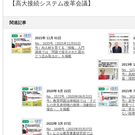
【高大接続システム改革会議】
関連記事
2021年 11月 01日
No．1633号（2021年11月01日
号）AI人材を育てる「情報」入門
講座では「問題で提示された図を
どう読み取るか」を掲載
2013年 
No．12
号）高校
道・理想
2020年 6月 22日
2021年 
No．1572号（2020年06月22日
No．16
号）教育問題法律相談では「子ど
号）若手
もの意見表明権の保障～演劇部の
授業づく
場合～」を掲載
は「草を
ない指導
2022年 3月 07日
No．1648号（2022年03月07日
号）ヒロセ教育事案研究所では