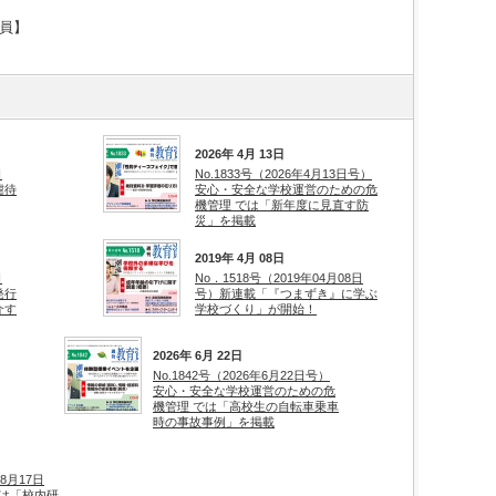
員】
2026年 4月 13日
日
No.1833号（2026年4月13日号）
虐待
安心・安全な学校運営のための危
機管理 では「新年度に見直す防
災」を掲載
2019年 4月 08日
日
No．1518号（2019年04月08日
発行
号）新連載「『つまずき』に学ぶ
介す
学校づくり」が開始！
2026年 6月 22日
No.1842号（2026年6月22日号）
安心・安全な学校運営のための危
機管理 では「高校生の自転車乗車
時の事故事例」を掲載
08月17日
は「校内研