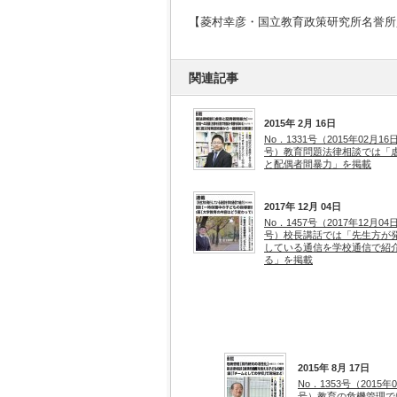
【菱村幸彦・国立教育政策研究所名誉所
関連記事
2015年 2月 16日
No．1331号（2015年02月16
号）教育問題法律相談では「
と配偶者間暴力」を掲載
2017年 12月 04日
No．1457号（2017年12月04
号）校長講話では「先生方が
している通信を学校通信で紹
る」を掲載
2015年 8月 17日
No．1353号（2015年
号）教育の危機管理で