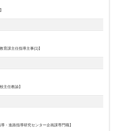
】
育課主任指導主事(1)】
校主任教諭】
指導・進路指導研究センター企画課専門職】