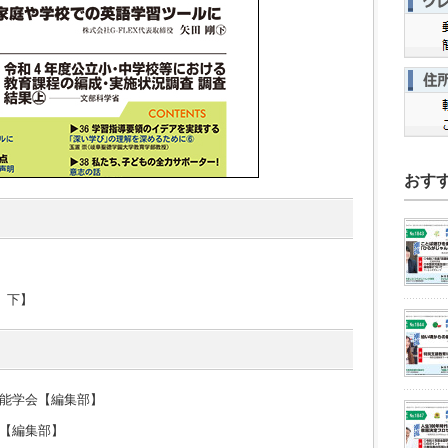
おす
 下】
知能学会【編集部】
【編集部】