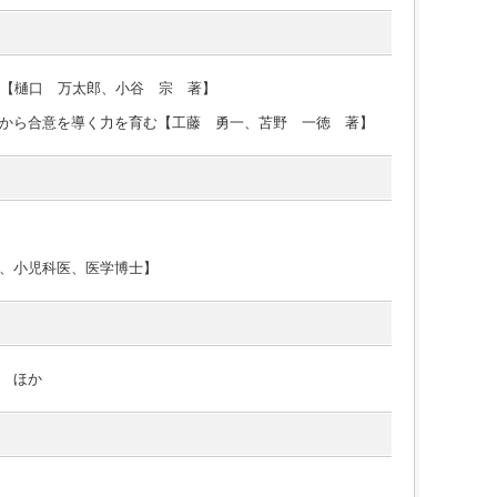
と【樋口 万太郎、小谷 宗 著】
から合意を導く力を育む【工藤 勇一、苫野 一徳 著】
、小児科医、医学博士】
 ほか