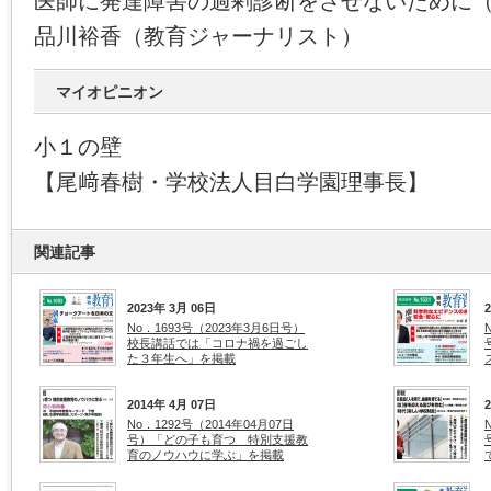
医師に発達障害の過剰診断をさせないために
品川裕香（教育ジャーナリスト）
マイオピニオン
小１の壁
【尾﨑春樹・学校法人目白学園理事長】
関連記事
2023年 3月 06日
No．1693号（2023年3月6日号）
校長講話では「コロナ禍を過ごし
た３年生へ」を掲載
2014年 4月 07日
No．1292号（2014年04月07日
号）「どの子も育つ 特別支援教
育のノウハウに学ぶ」を掲載