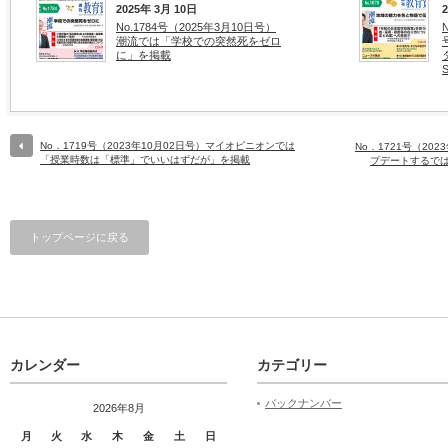
2025年 3月 10日
No.1784号（2025年3月10日号）
潮流では「学校での突然死をゼロ
に」を掲載
No．1719号（2023年10月02日号）マイオピニオンでは
No．1721号（20
「授業時数は「標準」でいいはずだが」を掲載
プデートするで
トップページに戻る
カレンダー
カテゴリー
バックナンバー
2026年8月
月
火
水
木
金
土
日