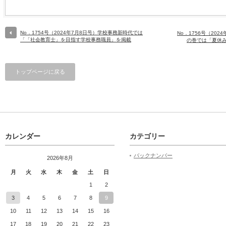
No．1754号（2024年7月8日号）学校事務新時代では
No．1756号（20
「「社会教育士」を目指す学校事務職員」を掲載
の巻では「夏休
トップページに戻る
カレンダー
カテゴリー
バックナンバー
2026年8月
月
火
水
木
金
土
日
1
2
3
4
5
6
7
8
9
10
11
12
13
14
15
16
17
18
19
20
21
22
23