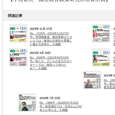
関連記事
2023年 11月 27日
No．1726号（2023年11月27日
号）管理職養成 教頭実務ガイダ
ンスでは「教員の主体性を尊重し
た働き方改革を」を掲載
2021年 4月 19日
No．1609号（2021年04月19日
号）私たち、子どもの全力サポー
ター！では「校則って何のた
め？」を掲載
2014年 
No．12
号）変わ
教育委員
2018年 7月 23日
No．1486号（2018年07月23日
号）校長講話では「日本および日
本人を考える」を掲載