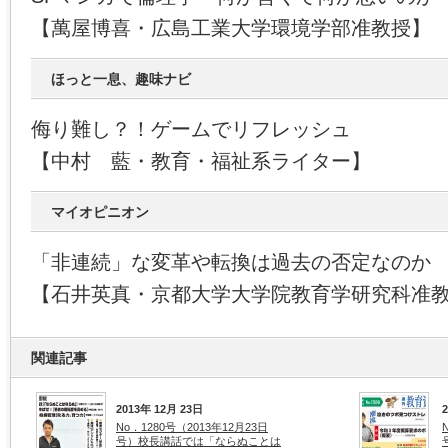
【萬屋博喜・広島工業大学環境学部准教授】
ほっと一息、趣味ナビ
侮り難し？！ゲームでリフレッシュ
【中村 藍・教育・福祉系ライター】
マイオピニオン
「非連続」な変革や転換は過去の否定なのか
【石井英真・京都大学大学院教育学研究科准
関連記事
2013年 12月 23日
No．1280号（2013年12月23日
号）校長講話では「ならぬことは