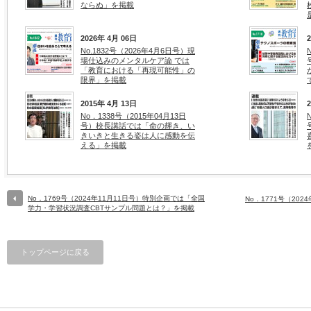
ならぬ」を掲載
2026年 4月 06日
No.1832号（2026年4月6日号）現
場仕込みのメンタルケア論 では
「教育における「再現可能性」の
限界」を掲載
2015年 4月 13日
No．1338号（2015年04月13日
号）校長講話では「命の輝き、い
きいきと生きる姿は人に感動を伝
える」を掲載
No．1769号（2024年11月11日号）特別企画では「全国
No．1771号（20
学力・学習状況調査CBTサンプル問題とは？」を掲載
トップページに戻る