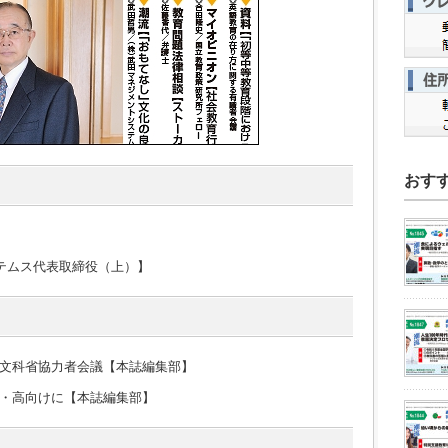
おす
ステムス代表取締役（上）】
文科省協力者会議【本誌編集部】
・高向けに【本誌編集部】