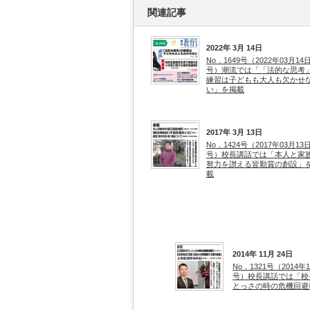
関連記事
2022年 3月 14日
No．1649号（2022年03月14
号）潮流では「「法的な思考
練習は子どもも大人も欠かせ
い」を掲載
2017年 3月 13日
No．1424号（2017年03月13
号）校長講話では「本人と家
努力を讃える皆勤賞の創設」
載
2014年 11月 24日
No．1321号（2014年
号）校長講話では「校
とっさの時の危機回避