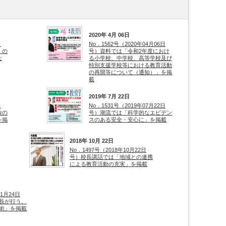
2020年 4月 06日
日
No．1562号（2020年04月06日
」の
号）資料では「令和2年度におけ
な
る小学校、中学校、高等学校及び
特別支援学校等における教育活動
の再開等について（通知）」を掲
載
2019年 7月 22日
日
No．1531号（2019年07月22日
族の
号）潮流では「科学的なエビデン
を掲
スのある安全・安心に」を掲載
2018年 10月 22日
No．1497号（2018年10月22日
号）校長講話では「地域との連携
による教育活動の充実」を掲載
11月24日
長が行う、
術」を掲載