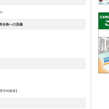
か
考合格への流儀
育学科教授】