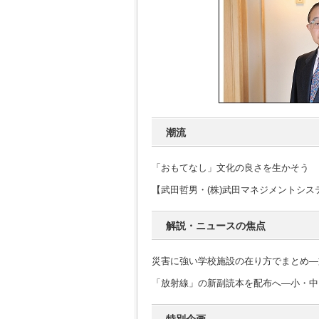
潮流
「おもてなし」文化の良さを生かそう
【武田哲男・(株)武田マネジメントシ
解説・ニュースの焦点
災害に強い学校施設の在り方でまとめ―
「放射線」の新副読本を配布へ―小・中