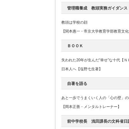
管理職養成 教頭実務ガイダンス
教頭は学校の顔
【関本惠一・帝京大学教育学部教育文化
ＢＯＯＫ
失われた20年が生んだ“幸せ”な十代【
日本人へ【塩野七生著】
自著を語る
あと一歩でうまくいく人の「心の壁」の
【岡本正善・メンタルトレーナー】
前中学校長 浅田課長の文科省日