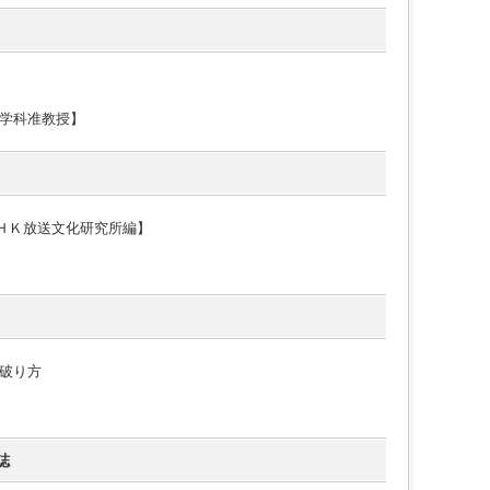
学科准教授】
ＮＨＫ放送文化研究所編】
破り方
誌