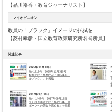
【品川裕香・教育ジャーナリスト】
マイオピニオン
教員の「ブラック」イメージの払拭を
【菱村幸彦・国立教育政策研究所名誉所員】
関連記事
2025年 11月 03日
No.1813号（2025年11月3日号）
特集では「警察庁が「自転車ルー
ルブック」」を掲載
2017年 9月 18日
No．1447号（2017年09月18日
号）校長講話では「秋の行事・ス
ポーツへの関心を高める」を掲載