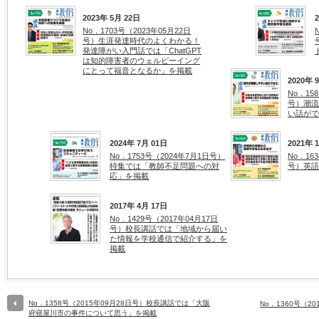
2023年 5月 22日
No．1703号（2023年05月22日
号）生涯発達時代のよくわかる！
発達障がい入門話では「ChatGPT
は知的障害者のウェルビーイング
にとって福音となるか」を掲載
2020年 
No．15
号）潮流
い話がで
2024年 7月 01日
2021年 
No．1753号（2024年7月1日号）
No．16
特集では「教師不足問題への対
号）英語
応」を掲載
2017年 4月 17日
No．1429号（2017年04月17日
号）校長講話では「地域から届い
た情報を学校通信で紹介する」を
掲載
No．1358号（2015年09月28日号）校長講話では「大阪
No．1360号（2
府寝屋川市の事件について思う」を掲載