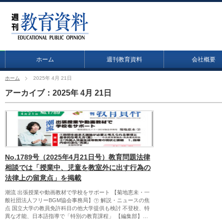
ホーム
週刊教育資料
会社概要
ホーム
2025年 4月 21日
アーカイブ：2025年 4月 21日
No.1789号（2025年4月21日号）教育問題法律
相談では「授業中、児童を教室外に出す行為の
法律上の留意点」を掲載
潮流 出張授業や動画教材で学校をサポート 【菊地恵未・一
般社団法人フリーBGM協会事務局】㊦ 解説・ニュースの焦
点 国立大学の教員免許科目の他大学提供も検討 不登校、特
異な才能、日本語指導で「特別の教育課程」 【編集部】…