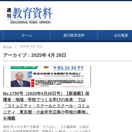
ホーム
週刊教育資料
会社概要
ホーム
2025年 4月 28日
アーカイブ：2025年 4月 28日
No.1790号（2025年4月28日号）【新連載】保
護者・地域・学校でつくる学びの未来 では
「コミュニティ・スクールとスクール・コミュ
ニティ 東京都・小金井市立南小学校の事例」
を掲載
潮流 学ぶ力を育てる教具「そろばん」 【工藤壽和・公益社
団法人全国珠算教育連盟 理事長】㊤ 解説・ニュースの焦点