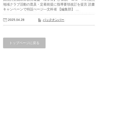
地域クラブ活動の普及・定着前提に指導要領改訂を提言 読書
キャンペーンで特設ぺージ―文科省 【編集部】 …
2025.04.28
バックナンバー
トップページに戻る