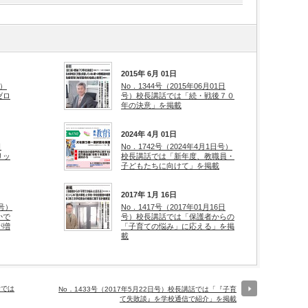
2015年 6月 01日
号）
No．1344号（2015年06月01日
ゼロ
号）校長講話では「続・戦後７０
年の決意」を掲載
2024年 4月 01日
日
No．1742号（2024年4月1日号）
リッ
校長講話では「新年度、教職員・
子どもたちに向けて」を掲載
2017年 1月 16日
日号）
No．1417号（2017年01月16日
かで
号）校長講話では「保護者からの
が増
「子育ての悩み」に応える」を掲
載
話では
No．1433号（2017年5月22日号）校長講話では「『子育
て失敗談』を学校通信で紹介」を掲載