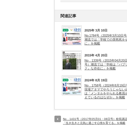
関連記事
2025年 3月 10日
No.1784号（2025年3月10日
潮流では「学校での突然死を
に」を掲載
2015年 4月 20日
No．1339号（2015年04月20
号）潮流では「学校は『パブ
ク』な存在に」を掲載
2024年 8月 19日
No．1758号（2024年8月19
現場アタマでやろうじゃない
は「メンタルをやられる教員
えているのはなぜか」を掲載
No．1431号（2017年05月01・08日号）校長講
「生き生きと元気に過ごす心情を育てる」を掲載