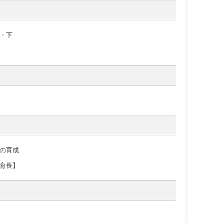
・下
の育成
育長】