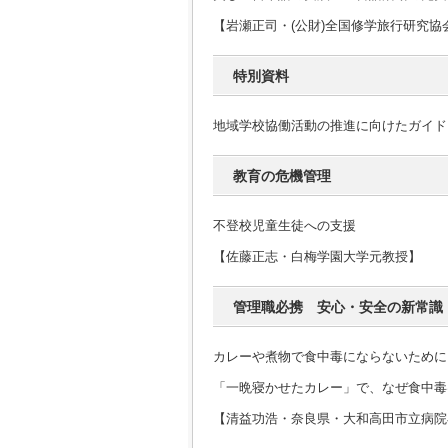
【岩瀬正司・(公財)全国修学旅行研究協
特別資料
地域学校協働活動の推進に向けたガイド
教育の危機管理
不登校児童生徒への支援
【佐藤正志・白梅学園大学元教授】
管理職必携 安心・安全の新常識
カレーや煮物で食中毒にならないために
「一晩寝かせたカレー」で、なぜ食中毒
【清益功浩・奈良県・大和高田市立病院