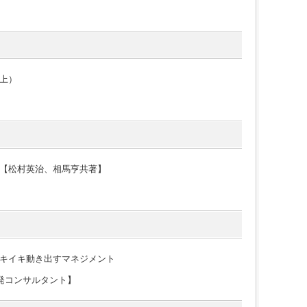
上）
【松村英治、相馬亨共著】
キイキ動き出すマネジメント
発コンサルタント】