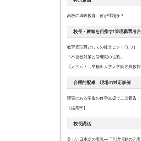
特別企画
高校の遠隔教育、何が課題か？
校長・教頭を目指す!管理職選考
教育管理職としての経営ヒント(１０)
「不登校対策と管理職の役割」
【大江近・元早稲田大学大学院客員教授
合理的配慮―現場の対応事例
障害のある学生の修学支援で二次報告・
【編集部】
校長講話
美しい日本語の実践―「言語活動の充実