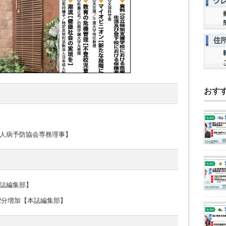
おす
人病予防協会専務理事】
誌編集部】
32分増加【本誌編集部】