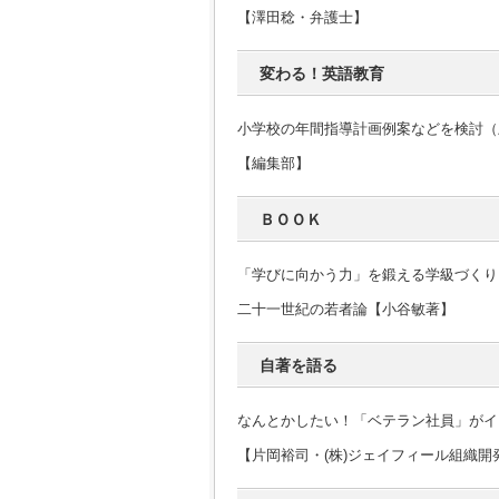
【澤田稔・弁護士】
変わる！英語教育
小学校の年間指導計画例案などを検討（
【編集部】
ＢＯＯＫ
「学びに向かう力」を鍛える学級づくり
二十一世紀の若者論【小谷敏著】
自著を語る
なんとかしたい！「ベテラン社員」がイ
【片岡裕司・(株)ジェイフィール組織開