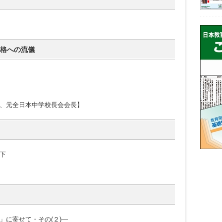
合格への流儀
、元全日本中学校長会会長】
下
」に寄せて・その(２)―