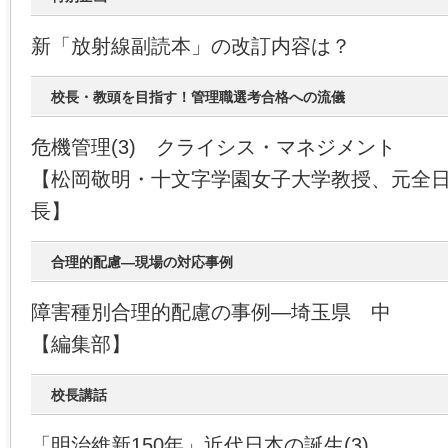
新「放射線副読本」の改訂内容は？
校長・教頭を目指す！管理職選考合格への流儀
危機管理(3) クライシス・マネジメント
【松岡敬明・十文字学園女子大学教授、元全
長】
合理的配慮―現場の対応事例
障害種別合理的配慮の事例―埼玉県 中
【編集部】
校長講話
「明治維新150年」近代日本の誕生(3)