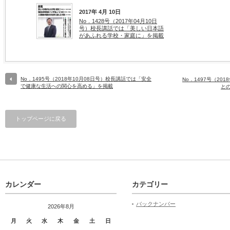
2017年 4月 10日
No．1428号（2017年04月10日
号）校長講話では「美しい日本語
があふれる学校・家庭に」を掲載
No．1495号（2018年10月08日号）校長講話では「安全
No．1497号（20
で健康な生活への関心を高める」を掲載
と
トップページに戻る
カレンダー
カテゴリー
バックナンバー
2026年8月
月
火
水
木
金
土
日