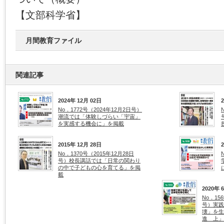
【文部科学省】
月間教育ファイル
関連記事
2024年 12月 02日
No．1772号（2024年12月2日号）
潮流では「体験しづらい「宇宙」
を実感する機会に」を掲載
2015年 12月 28日
No．1370号（2015年12月28日
号）校長講話では「日常の関わり
の中で子どもの心を育てる」を掲
載
2020年 
No．15
号）実践
壊」を生
進 上」