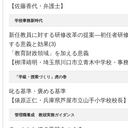
【佐藤香代・弁護士】
学校事務新時代
新任教員に対する研修改革の提案―初任者研
する意義と効果(3)
「教育財政領域」を加える意義
【栁澤靖明・埼玉県川口市立青木中学校・事
「学級・授業づくり」虎の巻
叱る基準・褒める基準
【俵原正仁・兵庫県芦屋市立山手小学校校長
管理職養成 教頭実務ガイダンス