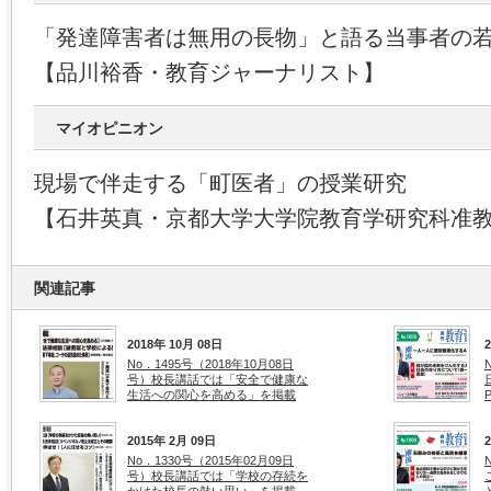
「発達障害者は無用の長物」と語る当事者の
【品川裕香・教育ジャーナリスト】
マイオピニオン
現場で伴走する「町医者」の授業研究
【石井英真・京都大学大学院教育学研究科准
関連記事
2018年 10月 08日
No．1495号（2018年10月08日
号）校長講話では「安全で健康な
生活への関心を高める」を掲載
2015年 2月 09日
No．1330号（2015年02月09日
号）校長講話では「学校の存続を