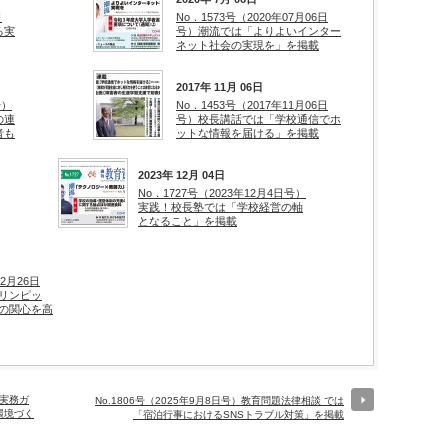
日
No．1573号（2020年07月06日
る実
号）潮流では「よりよいインター
ネット社会の実現を」を掲載
2017年 11月 06日
号）
No．1453号（2017年11月06日
の連
号）校長講話では「学校通信でホ
者も
ットな情報を届ける」を掲載
2023年 12月 04日
No．1727号（2023年12月4日号）
実践！校長塾では「学校経営の軸
となること」を掲載
02月26日
リンピッ
の関心を高
頭実務ガ
No.1806号（2025年9月8日号）教育問題法律相談 では
環境づく
「宿泊行事におけるSNSトラブル対策」を掲載