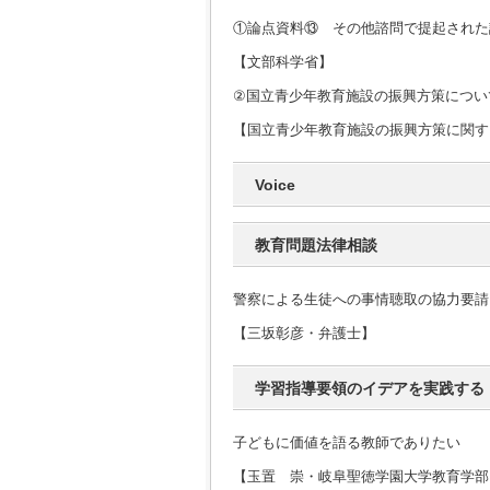
①論点資料⑬ その他諮問で提起された
【文部科学省】
②国立青少年教育施設の振興方策につい
【国立青少年教育施設の振興方策に関す
Voice
教育問題法律相談
警察による生徒への事情聴取の協力要請
【三坂彰彦・弁護士】
学習指導要領のイデアを実践する
子どもに価値を語る教師でありたい
【玉置 崇・岐阜聖徳学園大学教育学部