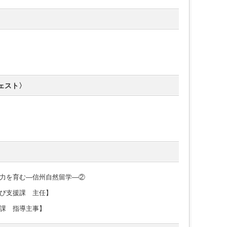
ェスト〉
力を育む―信州自然留学―②
び支援課 主任】
課 指導主事】