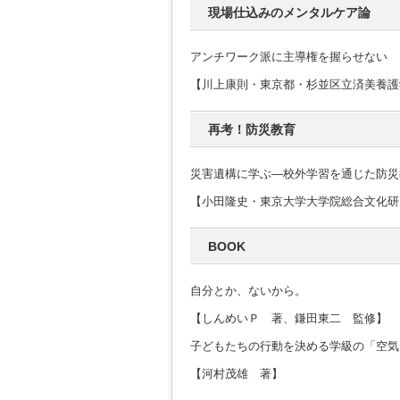
現場仕込みのメンタルケア論
アンチワーク派に主導権を握らせない
【川上康則・東京都・杉並区立済美養護
再考！防災教育
災害遺構に学ぶ―校外学習を通じた防災
【小田隆史・東京大学大学院総合文化研
BOOK
自分とか、ないから。
【しんめいＰ 著、鎌田東二 監修】
子どもたちの行動を決める学級の「空気
【河村茂雄 著】