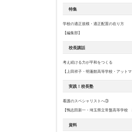
特集
学校の適正規模・適正配置の在り方
【編集部】
校長講話
考え続ける力が平和をつくる
【上田祥子・明蓬館高等学校・アットマ
実践！校長塾
看護のスペシャリストへ③
【鴨志田新一・埼玉県立常盤高等学校 
資料