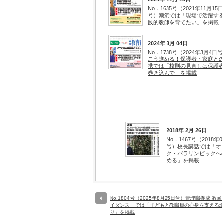
No．1635号（2021年11月15
号）潮流では「現場で活躍す
践的教師を育てたい」を掲載
2024年 3月 04日
No．1738号（2024年3月4日
こう進める！保護者・家庭と
携では「校則の見直しは保護
巻き込んで」を掲載
2018年 2月 26日
No．1467号（2018年
号）校長講話では「オ
ク・パラリンピックへ
める」を掲載
No.1804号（2025年8月25日号）管理職養成 教
イダンス では「子どもと教職員の心身を支える
り」を掲載