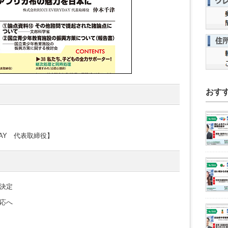
おす
DAY 代表取締役】
決定
応へ