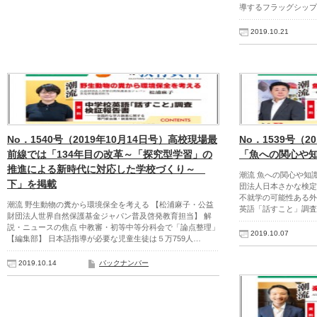
導するフラッグシップ
2019.10.21
No．1540号（2019年10月14日号）高校現場最
No．1539号（2
前線では「134年目の改革～「探究型学習」の
「魚への関心や
推進による新時代に対応した学校づくり～
潮流 魚への関心や知
下」を掲載
団法人日本さかな検定
不就学の可能性ある外
潮流 野生動物の糞から環境保全を考える 【松浦麻子・公益
英語「話すこと」調査
財団法人世界自然保護基金ジャパン普及啓発教育担当】 解
説・ニュースの焦点 中教審・初等中等分科会で「論点整理」
2019.10.07
【編集部】 日本語指導が必要な児童生徒は５万759人…
2019.10.14
バックナンバー