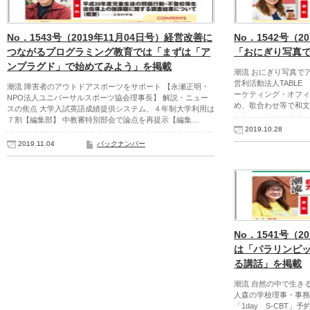
No．1543号（2019年11月04日号）経営改善に
No．1542号（2
つながるプログラミング教育では「まずは「ア
「おにぎり写真
ンプラグド」で始めてみよう」を掲載
潮流 おにぎり写真で
営利活動法人TABLE FO
潮流 障害者のアウトドアスポーツをサポート 【永瀬正明・
ーケティング・オフィ
NPO法人ユニバーサルスポーツ協会理事長】 解説・ニュー
め、歌合わせ等で和文
スの焦点 大学入試英語成績提供システム、４年制大学利用は
７割【編集部】 中教審特別部会で論点を再提示【編集…
2019.10.28
2019.11.04
バックナンバー
No．1541号（2
は「パラリンピ
る講話」を掲載
潮流 自然の中で生き
人森の学校理事・事務
「1day S-CBT