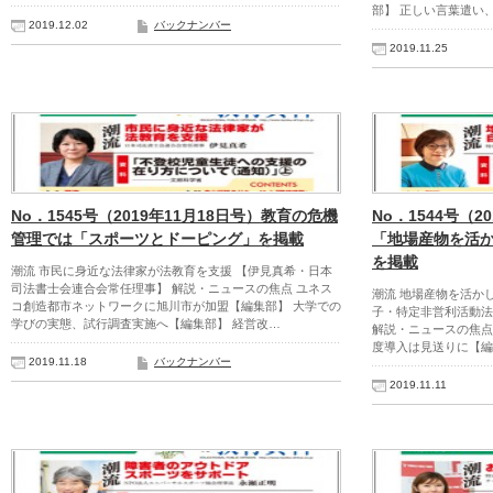
部】 正しい言葉遣い
2019.12.02
バックナンバー
2019.11.25
No．1545号（2019年11月18日号）教育の危機
No．1544号（2
管理では「スポーツとドーピング」を掲載
「地場産物を活
を掲載
潮流 市民に身近な法律家が法教育を支援 【伊見真希・日本
司法書士会連合会常任理事】 解説・ニュースの焦点 ユネス
潮流 地場産物を活か
コ創造都市ネットワークに旭川市が加盟【編集部】 大学での
子・特定非営利活動法
学びの実態、試行調査実施へ【編集部】 経営改…
解説・ニュースの焦点
度導入は見送りに【編
2019.11.18
バックナンバー
2019.11.11