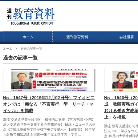
ホーム
週刊教育資料
会社概要
ホーム
過去の記事一覧
過去の記事一覧
No．1547号（2019年12月02日号）マイオピニ
No．1546号（2
オンでは「稀なる「不言実行」型 リーチ・マ
成 教頭実務ガ
イケル」を掲載
おける働き方改
上」を掲載
潮流 交通遺児等を経済的・精神的に支援 【宮内充郎・NPO
法人交通遺児等を支援する会事務局長】 解説・ニュースの焦
潮流 教育支援通して
点 ICT環境整備等で国が標準モデル提示へ【編集部】 経年変
法人JHP・学校をつ
化分析で抽出調査も実施―来年度全国学力・学習…
点 10月の大学生就職