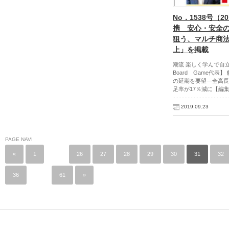
No．1538号（2
携 安心・安全
狙う、マルチ商
上」を掲載
潮流 楽しく学んで自立心
Board Game代表
の延期を要望―全高長
足率が17％減に【編集
2019.09.23
PAGE NAVI
«
1
…
26
27
28
29
30
31
32
36
…
61
»